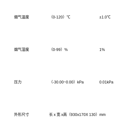
烟气温度
（0-120）℃
±1.0℃
烟气湿度
（0-99）%
1%
压力
（-30.00~0.00）kPa
0.01kPa
外形尺寸
长 x 宽 x高（930x170X 130）mm