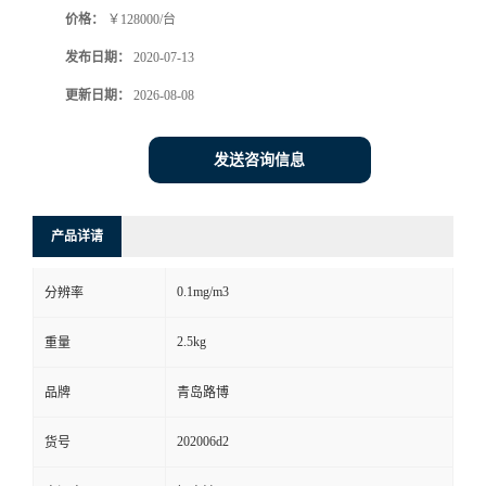
价格：
￥128000/台
书
发布日期：
2020-07-13
荣
更新日期：
2026-08-08
誉
发送咨询信息
联
产品详请
系
0.1mg/m3
分辨率
方
2.5kg
重量
式
品牌
青岛路博
在
202006d2
货号
线