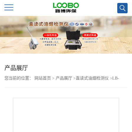
公
司
首
页
产品展厅
您当前的位置：
网站首页
>
产品展厅
>
直读式油烟检测仪
>
LB-
公
702X系列便携式、一体式油烟检测仪之前的区别
司
介
绍