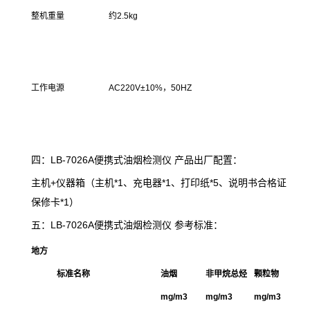
整机重量
约2.5kg
工作电源
AC220V±10%，50HZ
四：LB-7026A便携式油烟检测仪 产品出厂配置：
主机+仪器箱（主机*1、充电器*1、打印纸*5、说明书合格证
保修卡*1）
五：LB-7026A便携式油烟检测仪 参考标准：
地方
标准名称
油烟
非甲烷总烃
颗粒物
mg/m3
mg/m3
mg/m3