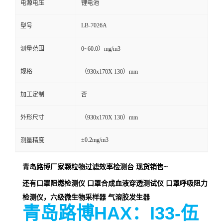
电源电压
锂电池
留
LB-7026A
型号
言
测量范围
0~60.0）mg/m3
规格
（930x170X 130）mm
加工定制
否
外形尺寸
（930x170X 130）mm
±0.2mg/m3
测量精度
青岛路博厂家颗粒物过滤效率检测台 现货销售~
还有口罩阻燃检测仪 口罩合成血液穿透测试仪 口罩呼吸阻力
检测仪，六级微生物采样器 气溶胶发生器
青岛路博HAX：I33-伍