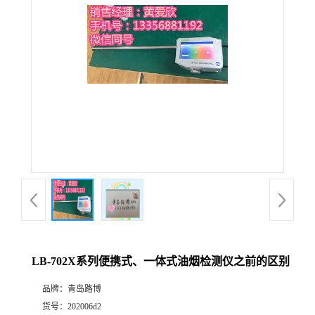
公
司
动
态
产
品
展
LB-702X系列便携式、一体式油烟检测仪之前的区别
厅
品牌：
青岛路博
证
货号：
202006d2