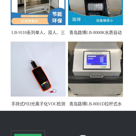
LB-9110系列单人、双人、三
青岛路博LB-8000K水质自动
人生物安全柜适用于科研机
采样器带CEP证书
构
手持式PID光离子化VOC检测
青岛路博LB-8001D拉杆式水
仪（挥发性有机物设备）
质采样器