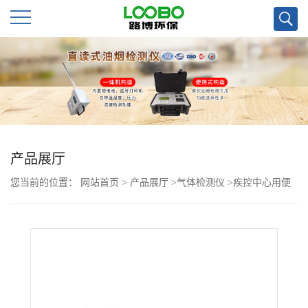
公
司
首
页
产品展厅
您当前的位置：
网站首页
>
产品展厅
>
气体检测仪
>
疾控中心用便
公
携式CO2*检测仪
司
介
绍