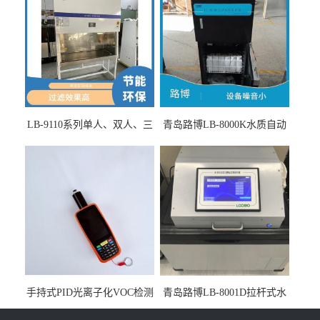
LB-9110系列单人、双人、三
青岛路博LB-8000K水质自动
人生物安全柜适用于科研机
采样器带CEP证书
构
手持式PID光离子化VOC检测
青岛路博LB-8001D拉杆式水
仪（挥发性有机物设备）
质采样器