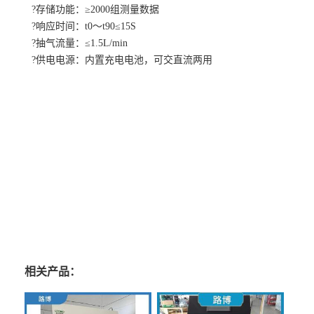
?存储功能：≥2000组测量数据
?响应时间：t0～t90≤15S
?抽气流量：≤1.5L/min
?供电电源：内置充电电池，可交直流两用
孤独的月轮
寂寞
无聊
的笼罩着愿望的时候，冷漠而彷徨的翘盼着天
明，林荫的大树凄冷昏黑，湿漉漉的树叶像那些垂垂暮年的老人总是让
人感到步履蹒跚的软弱与悲苦。到了这样的年龄打开心窗的时候整理与
松翻着
心情
的壤土，外界的压力与危险的信息被隐藏在最不敏感的和
悦畅谐的枯叶下。生活的颜色不曾惊心动魄的一如既往地呈现在着灰暗
的骨感智美，蓬勃的朝气或许是廉价的酒醉的
伤感
，
即使郑重的饮尝
其中的滋味，也难堪的胆小的剥离不出煞有介事的话语。
相关产品：