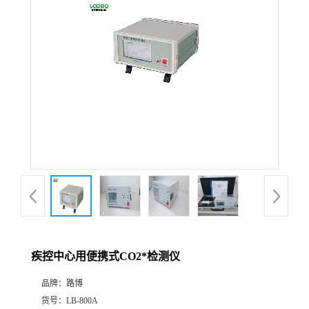
公
司
动
态
产
品
展
疾控中心用便携式CO2*检测仪
厅
品牌：
路博
证
货号：
LB-800A