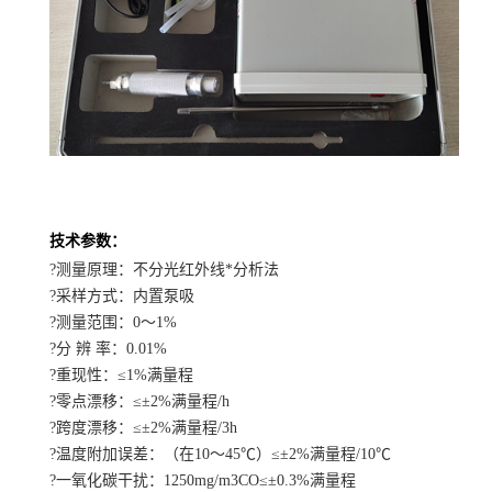
技术参数：
?测量原理：不分光红外线*分析法
?采样方式：内置泵吸
?测量范围：0～1%
?分 辨 率：0.01%
?重现性：≤1%满量程
?零点漂移：≤±2%满量程/h
?跨度漂移：≤±2%满量程/3h
?温度附加误差：（在10～45℃）≤±2%满量程/10℃
?一氧化碳干扰：1250mg/m3CO≤±0.3%满量程