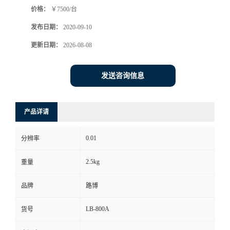
价格：
￥7500/台
书
发布日期：
2020-09-10
荣
更新日期：
2026-08-08
誉
发送咨询信息
联
产品详请
系
0.01
分辨率
方
2.5kg
重量
式
品牌
路博
在
LB-800A
货号
线