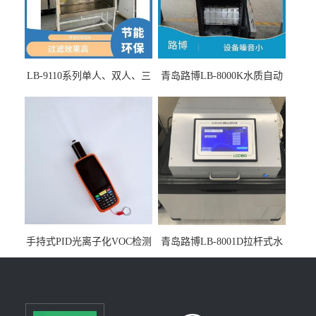
LB-9110系列单人、双人、三
青岛路博LB-8000K水质自动
人生物安全柜适用于科研机
采样器带CEP证书
构
手持式PID光离子化VOC检测
青岛路博LB-8001D拉杆式水
仪（挥发性有机物设备）
质采样器