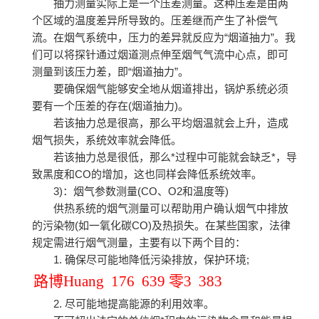
抽力测量实际上是一个压差测量。这种压差是由两
个区域的温度差异所导致的。压差继而产生了补偿气
流。在烟气系统中，压力的差异就反应为“烟道抽力”。我
们可以将探针通过烟道测点伸至烟气气流中心点，即可
测量到该压力差，即“烟道抽力”。
要确保烟气能够安全地从烟道排出，锅炉系统必须
要有一个压差的存在(烟道抽力)。
若该抽力总是很高，那么平均烟温就会上升，造成
烟气损失，系统效率就会降低。
若该抽力总是很低，那么*过程中可能就会缺乏*，导
致黑度和CO的增加，这也同样会降低系统效率。
3)：烟气参数测量(CO、O2和温度等)
供热系统的烟气测量可以帮助用户确认烟气中排放
的污染物(如一氧化碳CO)及热损失。在某些国家，法律
规定需进行烟气测量，主要有以下两个目的：
1. 确保尽可能地降低污染排放，保护环境;
路博Huang 176 639 零3 383
2. 尽可能地提高能源的利用效率。