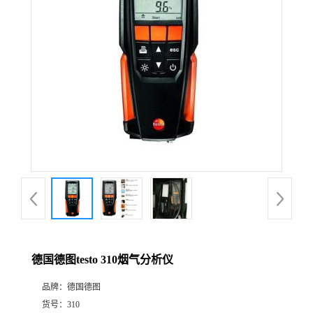
公
司
动
态
产
品
展
德国德图testo 310烟气分析仪
厅
品牌：
德国德图
证
货号：
310