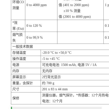
环境CO
0 to 4000 ppm
值 (401 to 2000 ppm)
1 
测量
±10 % 测量
值 (2001 to 4000 ppm)
*效
0 to 120 %
0.
率 (Eta)
烟气损
0 to 99,9 %
0.
失
一般技术数据
存储温度
-20.0 °C to +50,0 °C
操作温度
-5 to +45 °C
电源
可充电电池: 1500 mAh, 电源 5V / 1A
内存
无内存
屏幕显示
2行背光显示
重量，含探针
约 700 g
尺寸
201 x 83 x 44 mm
测量仪器，烟气探针，*传感器：12个月热电
保修
电池：12个月