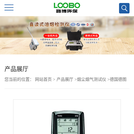
公
司
首
页
产品展厅
您当前的位置：
网站首页
>
产品展厅
>
烟尘烟气测试仪
>
德国德图
公
testo 310烟气分析仪
司
介
绍