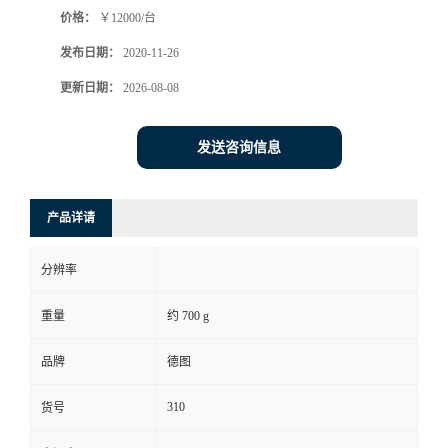
价格：
￥12000/台
书
发布日期：
2020-11-26
荣
更新日期：
2026-08-08
誉
发送咨询信息
联
产品详请
系
分辨率
方
重量
约 700 g
式
品牌
德图
在
310
货号
线