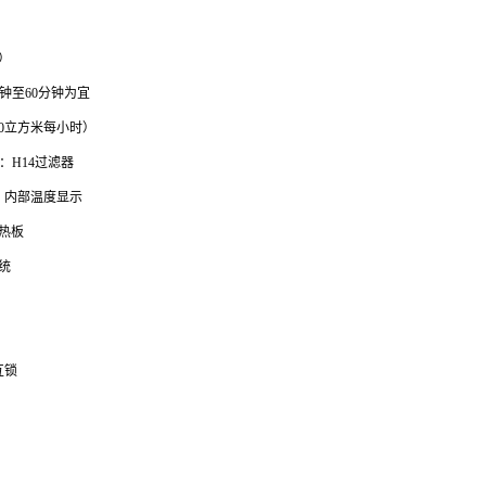
）
钟至60分钟为宜
00立方米每小时）
：H14过滤器
）、内部温度显示
热板
统
）
互锁