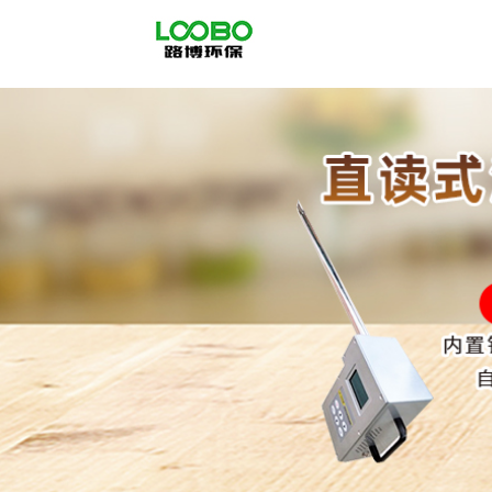
公
司
首
页
公
司
介
绍