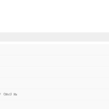
V （50±1）Hz