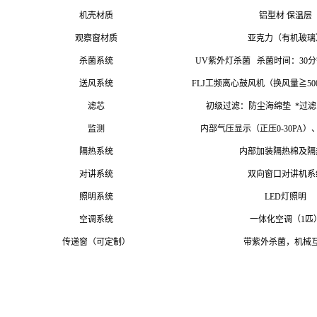
机壳材质
铝型材 保温层
观察窗材质
亚克力（有机玻璃
杀菌系统
UV紫外灯杀菌 杀菌时间：30分
送风系统
FLJ工频离心鼓风机（换风量≧5
滤芯
初级过滤：防尘海绵垫 *过滤
监测
内部气压显示（正压0-30PA
隔热系统
内部加装隔热棉及隔
对讲系统
双向窗口对讲机系
照明
系统
LED灯照明
空调系统
一体化空调（1匹
传递窗（可定制）
带紫外杀菌，机械