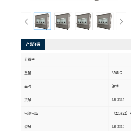
书
荣
誉
产品详请
联
分辨率
系
350KG
重量
方
品牌
路博
式
LB-3315
货号
在
电源电压
（220±22）
LB-3315
型号
线