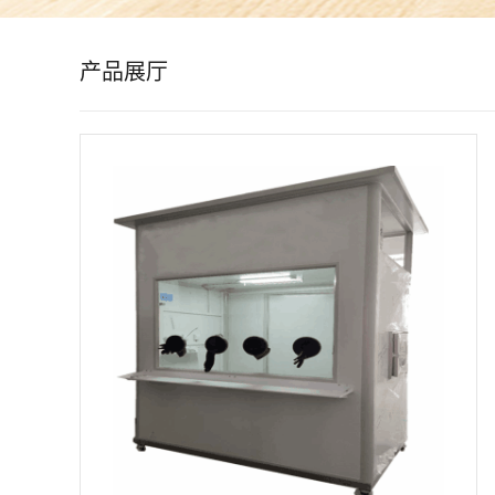
公
产品展厅
司
动
态
产
品
展
厅
证