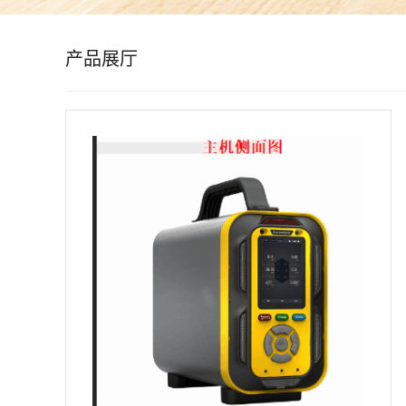
公
产品展厅
司
动
态
产
品
展
厅
证