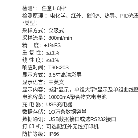
检测*： 任意1-6种*
检测原理 ：电化学、红外、催化*、热导、PID光
*类型：
采样方式：泵吸式
采样流量：800ml/min
精 度：±1%FS
重 复 性：≤±1%
线 性 度：≤±1%
响应时间：T90≤20S
显示方式：3.5寸高清彩屏
显示语言：中英文
显示内容：6组*显示，单组大字*显示及单组曲线
电池容量：10000mA聚合物充电电池
充 电 器：USB充电器
数据存储：1O万条数据容量
数据通讯：USB数据接口或选RS232接口
打 印 机：可选配红外无线打印机
防护等级：IP66