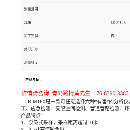
测量范围
留
LB-MT6X
规格
言
加工定制
否
外形尺寸
测量精度
产品介绍：
详情请咨询 青岛路博黄先生 176-6390-3383
LB-MT6X是一款可任意选择六种*有害*的分
工、应急检测、受限空间检测、管道管路检测、环
产品特点：
1、泵吸式采样，采样距离超过10米
2、3.5寸高清彩色屏