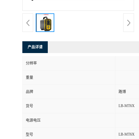
书
荣
誉
产品详请
联
分辨率
系
重量
方
品牌
路博
式
LB-MT6X
货号
在
电源电压
LB-MT6X
型号
线