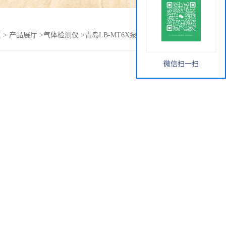
页
>
产品展厅
>
气体检测仪
>
青岛LB-MT6X泵吸手提式*分析仪
微信扫一扫