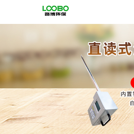
公
司
首
页
公
司
介
绍