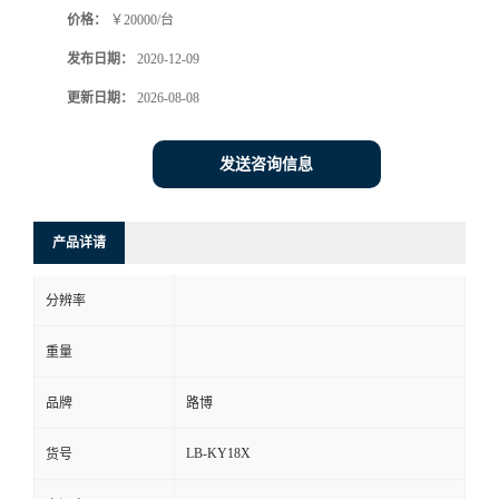
价格：
￥20000/台
书
发布日期：
2020-12-09
荣
更新日期：
2026-08-08
誉
发送咨询信息
联
产品详请
系
分辨率
方
重量
式
品牌
路博
在
LB-KY18X
货号
线