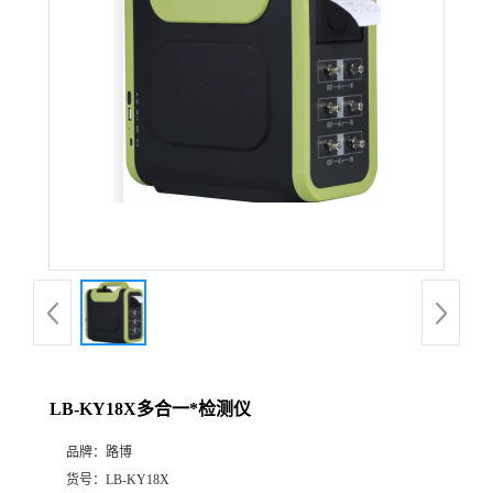
公
司
动
态
产
品
展
LB-KY18X多合一*检测仪
厅
品牌：
路博
证
货号：
LB-KY18X