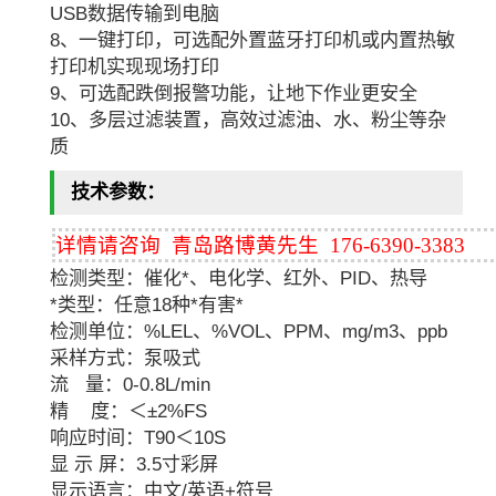
USB数据传输到电脑
8、一键打印，可选配外置蓝牙打印机或内置热敏
打印机实现现场打印
9、可选配跌倒报警功能，让地下作业更安全
10、多层过滤装置，高效过滤油、水、粉尘等杂
质
技术参数：
详情请咨询 青岛路博黄先生 176-6390-3383
检测类型：催化*、电化学、红外、PID、热导
*类型：任意18种*有害*
检测单位：%LEL、%VOL、PPM、mg/m3、ppb
采样方式：泵吸式
流 量：0-0.8L/min
精 度：＜±2%FS
响应时间：T90＜10S
显 示 屏：3.5寸彩屏
显示语言：中文/英语+符号