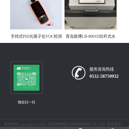
手持式PID光离子化VOC检测
青岛路博LB-8001D拉杆式水
仪（挥发性有机物设备）
质采样器
服务咨询热线
0532-58759932
微信扫一扫
版权所有 Copyright (©) 2026
青岛路博建业环保科技有限公司
XML
技术支持：