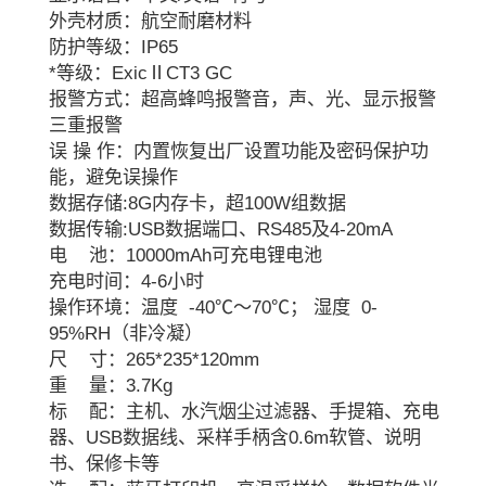
外壳材质：航空耐磨材料
防护等级：IP65
*等级：ExicⅡCT3 GC
报警方式：超高蜂鸣报警音，声、光、显示报警
三重报警
误 操 作：内置恢复出厂设置功能及密码保护功
能，避免误操作
数据存储:8G内存卡，超100W组数据
数据传输:USB数据端口、RS485及4-20mA
电 池：10000mAh可充电锂电池
充电时间：4-6小时
操作环境：温度 -40℃～70℃； 湿度 0-
95%RH（非冷凝）
尺 寸：265*235*120mm
重 量：3.7Kg
标 配：主机、水汽烟尘过滤器、手提箱、充电
器、USB数据线、采样手柄含0.6m软管、说明
书、保修卡等