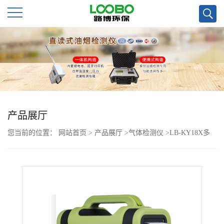
公
司
首
页
产品展厅
您当前的位置：
网站首页
>
产品展厅
>
气体检测仪
>
LB-KY18X多
公
合一*检测仪
司
介
绍