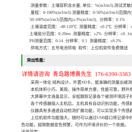
.测量参数：土壤容积含水量; 单位：%(m3/m3);测试灵敏度：±0
.量程：0-100%(m3/m3).测量精度：0-50%(m3/m3)范围内)±
50-100%(m3/m3)范围内)±3%(m3/m3); .分辨率：0.1%
.土壤温度范围：-40-120℃ .测量精度：±0.2℃ .分辨率：±
.土壤盐分范围：0-20ms .测量精度：±2% .分辨率：±0..1
.PH测量范围：0-14 分辨率：0.1 测量精度：±0.2%
.供电方式：五号电池供电 .软件：上位机软件免费赠送
突出性能：
详情请咨询 青岛路博黄先生 176-6390-3383
.采用一体化 结构设计，外置SD卡，能准确的测量出被测
.本机体积小巧、美观，操作简单方便，性能可靠，野外携
.大屏幕中文液晶显示，全程跟踪记录各个被测环境因子的
.各个传感器插入主机后，主机具有自动识别功能，传感器
.仪器具有多通道自动检测扩展功能，可以实现多个传感
.上位机软件功能强大，随时可以通过USB接口将记录中的
色功能，超限数据变色预警，可作为环境评价的一个依据。
适用范围：