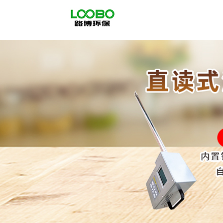
公
司
首
页
公
司
介
绍