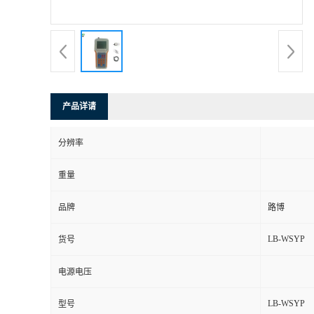
书
荣
誉
产品详请
联
分辨率
系
重量
方
品牌
路博
式
LB-WSYP
货号
在
电源电压
LB-WSYP
型号
线