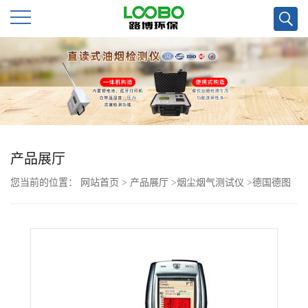
公
司
首
页
产品展厅
您当前的位置：
网站首页
>
产品展厅
>
烟尘烟气测试仪
>
德国德图
公
340烟气分析仪
司
介
绍