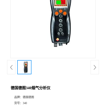
公
司
动
态
产
品
展
德国德图340烟气分析仪
厅
品牌：
德国德图
证
货号：
340