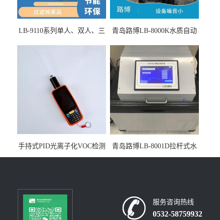
LB-9110系列单人、双人、三
青岛路博LB-8000K水质自动
人生物安全柜适用于科研机
采样器带CEP证书
构
手持式PID光离子化VOC检测
青岛路博LB-8001D拉杆式水
仪（挥发性有机物设备）
质采样器
服务咨询热线
0532-58759932