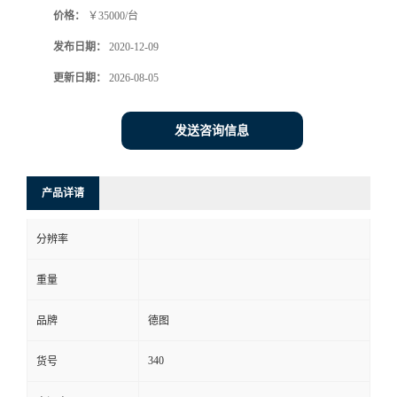
价格：
￥35000/台
书
发布日期：
2020-12-09
荣
更新日期：
2026-08-05
誉
发送咨询信息
联
产品详请
系
分辨率
方
重量
式
品牌
德图
在
340
货号
线