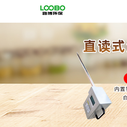
公
司
首
页
公
司
介
绍