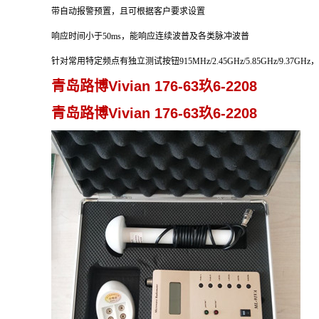
带自动报警预置，且可根据客户要求设置
响应时间小于50ms，能响应连续波普及各类脉冲波普
针对常用特定频点有独立测试按钮915MHz/2.45GHz/5.85GHz/9.
青岛路博Vivian 176-63玖6-2208
青岛路博Vivian 176-63玖6-2208