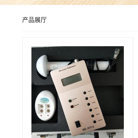
公
产品展厅
司
动
态
产
品
展
厅
证