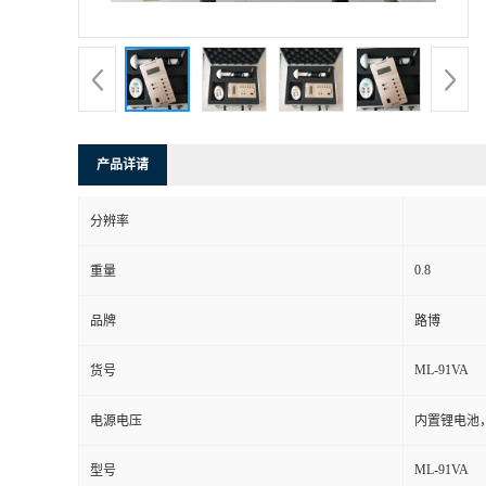
书
荣
誉
产品详请
联
分辨率
系
0.8
重量
方
品牌
路博
式
ML-91VA
货号
在
电源电压
内置锂电池，
ML-91VA
型号
线