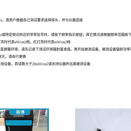
10GHz，请用户根据自己测试要求选择探头，并与仪器连接
9.37GHz或特定频点附近的窄带信号时，请按下频率指示按钮；其它情况请根据频率范围按下prob
代表uW/cm2档，红灯亮时代表mW/cm2档
试环境不是屏蔽环境，请先记录下测试环境辐射基准值，再开启被测设备，被测设备辐射功
熄灭，请自行更换
设备，若读数大于20mW/cm2请关闭仪器并远离被测设备