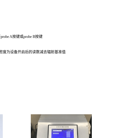
e A按键或probe B按键
率密度为设备开启后的读数减去辐射基准值