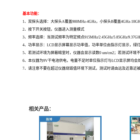
基本功能：
1、双探头选择：大探头A覆盖900MHz-4GHz，小探头B覆盖4GHz-
2、按下开关按钮，仪器进入测量模式
3、频率选择：当测试频率为特定频点915MHz/2.45GHz/5.85GHz/
4、功率显示：LCD显示屏幕显示功率值，功率单位由指示灯显示，绿灯亮时
5、若测试环境为屏蔽暗室时，仪器会显示读数0 um/cm2；若测
6、本仪器为9V干电池供电，电量不足时单位指示灯与LCD显示屏均会
7、请注意不要在超过仪器烧毁值环境下测试，测试时请由远及近靠近被测
相关产品：