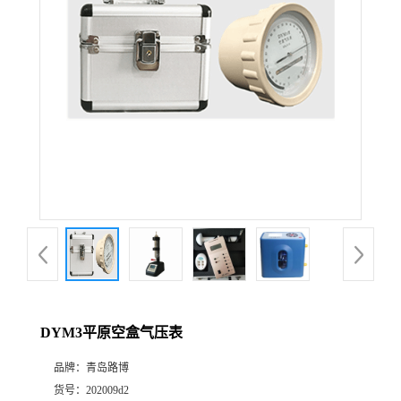
公
司
动
态
产
品
展
DYM3平原空盒气压表
厅
品牌：
青岛路博
证
货号：
202009d2