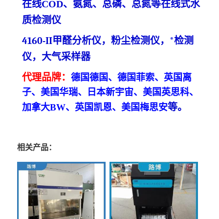
在线
COD、氨氮、总磷、总氮等在线
式
水
质检测仪
4160-
II甲醛分析仪，粉尘检测仪，*检测
仪
，大气采样器
代理
品牌
：
德国德国、德国菲索、英国离
子、美国华瑞、日本新宇宙、美国英思科、
等
。
加拿大
BW、英国凯恩、美国梅思安
相关产品：