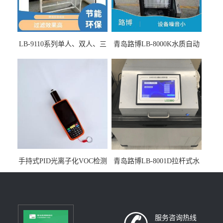
LB-9110系列单人、双人、三
青岛路博LB-8000K水质自动
人生物安全柜适用于科研机
采样器带CEP证书
构
手持式PID光离子化VOC检测
青岛路博LB-8001D拉杆式水
仪（挥发性有机物设备）
质采样器
服务咨询热线