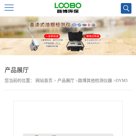
公
司
首
页
产品展厅
您当前的位置：
网站首页
>
产品展厅
>
路博其他检测仪器
>
DYM3
公
平原空盒气压表
司
介
绍