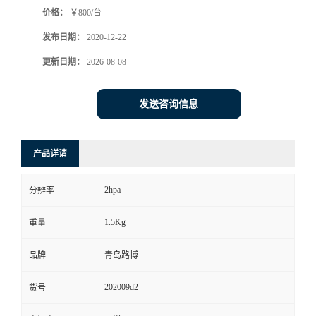
价格：
￥800/台
书
发布日期：
2020-12-22
荣
更新日期：
2026-08-08
誉
发送咨询信息
联
产品详请
系
2hpa
分辨率
方
1.5Kg
重量
式
品牌
青岛路博
在
202009d2
货号
线