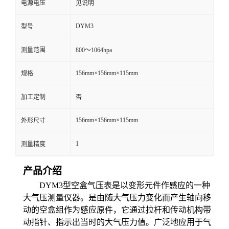
电源电压
见说明
留
DYM3
型号
言
测量范围
800～1064hpa
156mm×156mm×115mm
规格
加工定制
否
156mm×156mm×115mm
外形尺寸
1
测量精度
产品介绍
D
YM3
型空盒气压表是以变形元件作感应的一种
大气压测量仪器。
是由随大气压力变化而产生轴向移
动的空盒组作为感应原件，它通过拉杆和传动机构带
动指针、指示出当时的大气压力值。
广泛地应用于气