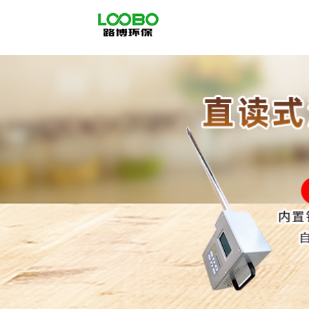
公
司
首
页
公
司
介
绍