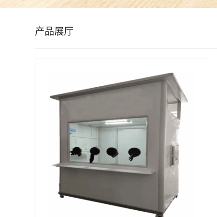
公
产品展厅
司
动
态
产
品
展
厅
证