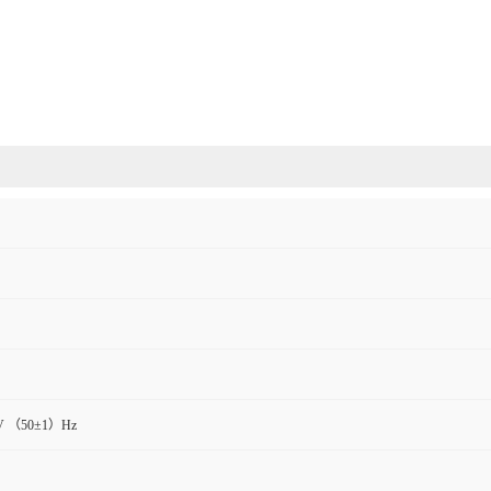
V （50±1）Hz