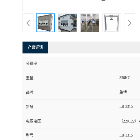
书
荣
誉
产品详请
联
分辨率
系
350KG
重量
方
品牌
路博
式
LB-3315
货号
在
电源电压
（220±22）
LB-3315
型号
线