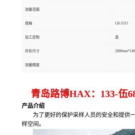
测量范围
留
LB-3315
规格
言
加工定制
是
2000mm*14
外形尺寸
测量精度
青岛路博
HAX
：
133-
伍
6
产品介绍
为了更好的保护采样人员的安全和提供
样空间。