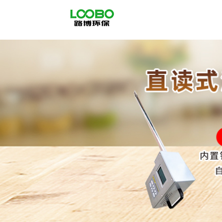
公
司
首
页
公
司
介
绍