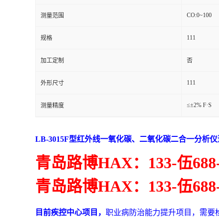
CO:0~100
测量范围
留
111
规格
言
加工定制
否
111
外形尺寸
≤±2% F·S
测量精度
LB-3015F型红外线一氧化碳、二氧化碳二合一分析
青岛路博
HAX
：
133-
伍
688
青岛路博
HAX
：
133-
伍
688
目前疾控中心项目，
职业病防治能力提升项目
，需要