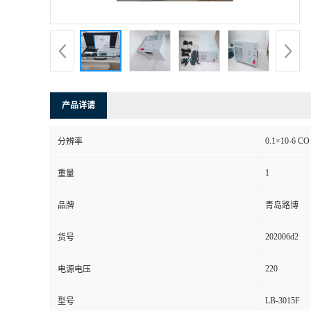
书
荣
誉
产品详请
联
0.1×10-6 CO
分辨率
系
1
重量
方
品牌
青岛路博
式
202006d2
货号
在
220
电源电压
LB-3015F
型号
线