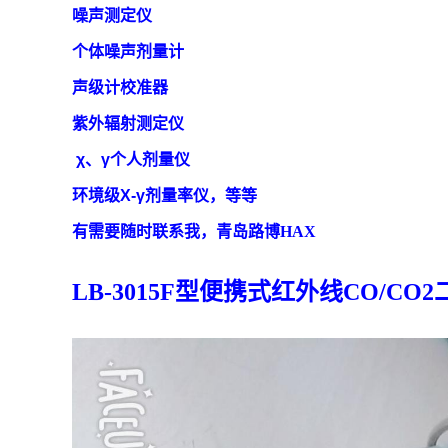
噪声测定仪
个体噪声剂量计
声级计校准器
紫外辐射测定仪
χ、γ个人剂量仪
环境级
X-γ剂量率仪
，等等
有需要随时联系我，青岛路博
HAX
LB-3015F型便携式红外线CO
/
CO