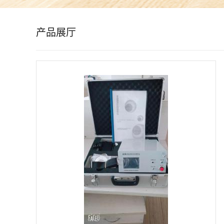
公
产品展厅
司
动
态
产
品
展
厅
证