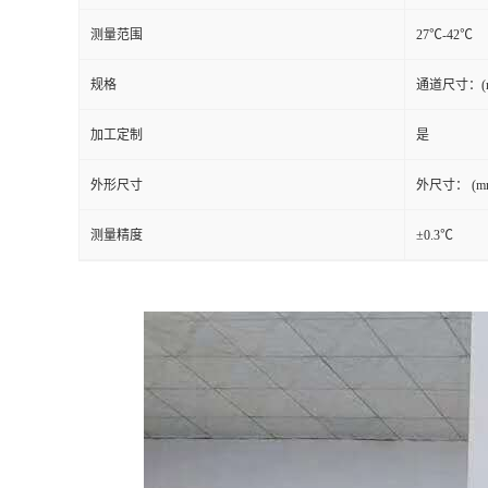
测量范围
27℃-42℃
留
规格
通道尺寸：(mm)
言
加工定制
是
外形尺寸
外尺寸： (mm)
测量精度
±0.3℃