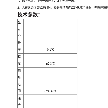
1
、插上电源，打开仪器开关，即可使用仪器。
2
、
人在通过体温检测门时，抬头眼睛看向红外热成型探头，无需停顿
技术参数：
显
示
分
辨
率
0.1℃
精
度
±0.
3
℃
测
量
范
围
27
℃-42℃
温
度