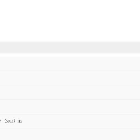
V （50±1）Hz