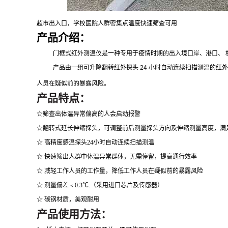
超市出入口，学校医院人群密集点温度快速筛查可用
产品介绍：
门框式红外测温仪是一种专用于疫情时期的出入境口岸、港口、
产品由一组
可升降翻转红外探头
24
小时自动连续扫描测温的红外
人员在疑似前的暴露风险。
产品特点：
☆
筛查出体温异常偏高的人会启动报警
☆翻转式延长伸缩探头，可调整前后测量探头方向及伸缩测量高度，满
☆
高精度
感温探头
24小时自动连续扫描测温
☆ 快速筛出人群中体温异常群体，无需停留，提高通行效率
☆ 减轻工作人员的工作量，降低工作人员在疑似前的暴露风险
☆ 测量偏差﹤0.3℃.（采用进口芯片及传感器）
☆ 碳钢材质，美观耐用
产品
使用方法
：