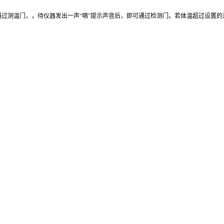
通过测
温门，
，待仪器发出一声“嘀”提示声音后，即可通过检测门。若体温超过设置的