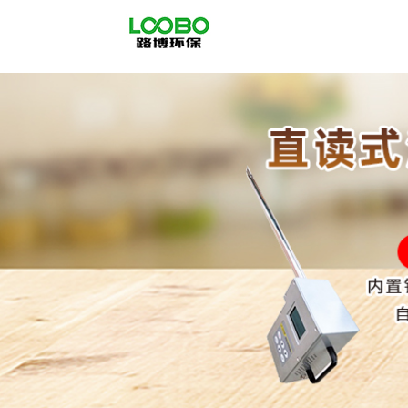
公
司
首
页
公
司
介
绍