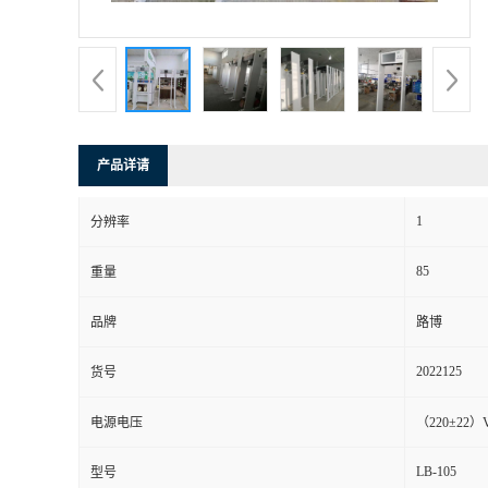
书
荣
誉
产品详请
联
1
分辨率
系
85
重量
方
品牌
路博
式
2022125
货号
在
电源电压
（220±22）
LB-105
型号
线