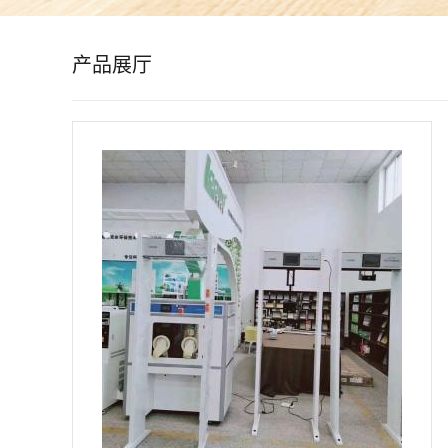
公
产品展厅
司
动
态
产
品
展
厅
证