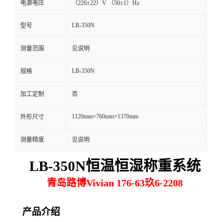
电源电压
（220±22）V （50±1）Hz
留
LB-350N
型号
言
测量范围
见说明
LB-350N
规格
加工定制
否
1120mm×760mm×1370mm
外形尺寸
测量精度
见说明
LB-
350N
恒温恒湿称重系统
青岛路博Vivian 176-63玖6-2208
产品介绍