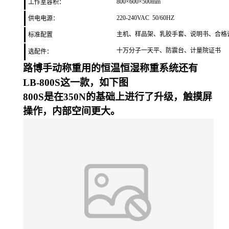
800
×
600
×
500mm
工作室容积
：
220-240VAC 50/60HZ
供电电源：
主机、样品架、乳胶手套、说明书、合格
标准配置
十万分子一天平、防震台、计量院证书
选配件：
路博手动称重用的恒温恒湿称重系统还有
LB-800S这一款，如下图
800S是在
350N的基础上进行了升级，触摸屏
操作，内部空间更大。