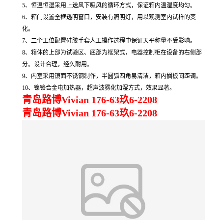
5、
恒温恒湿采用上送风下吸风的循环方式，保证箱内温湿度均匀
。
6、
箱门设置全框透明窗口，
安装有照明灯，
用以观测室内试样的变
化
。
7、
二个工位
配置硅胶手套人工操作过程中保证天平称量不受影响
。
8、
箱体的上部为试验区、底部为框架式，电器控制柜在设备的右侧部
分。设计合理，经久耐用
。
9、
内室采用镜面不锈钢制作，半圆弧四角易清洁，箱内搁板间距调。
10、
镍铬合金电加热器
，
超声波雾化加湿方式，效果显著
。
青岛路博Vivian 176-63玖6-2208
青岛路博Vivian 176-63玖6-2208