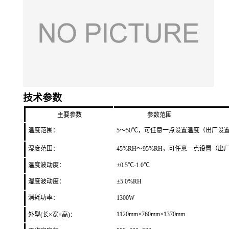
技术参数
主要参数
参数范围
温度范围：
5
～
5
0℃，可任意一点设置温度（出厂设置
湿度范围：
4
5
%RH～
95
%RH，可任意一点设置（出厂
温度波动度：
±0.
5
℃
-1.0
℃
湿度波动度：
±
5
.0%RH
消耗功率
：
1300W
1120
mm×7
60
mm×
1370
mm
外型(长×宽×高)：