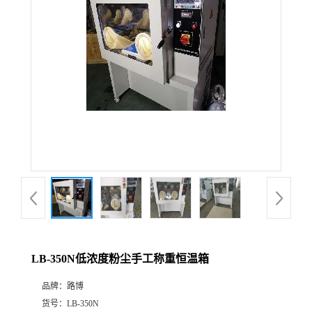
公
司
动
态
产
品
展
LB-350N低浓度粉尘手工称重恒温箱
厅
品牌：
路博
证
货号：
LB-350N