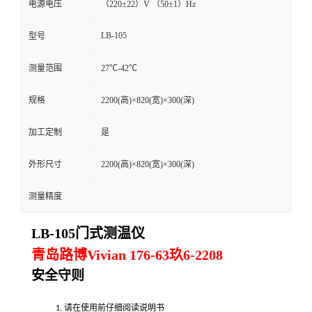
电源电压
（220±22）V （50±1）Hz
留
LB-105
型号
言
测量范围
27℃-42℃
规格
2200(高)×820(宽)×300(深)
加工定制
是
外形尺寸
2200(高)×820(宽)×300(深)
测量精度
LB-105门式测温仪
青岛路博Vivian 176-63玖6-2208
安全守则
请在使用前仔细阅读说明书
1.