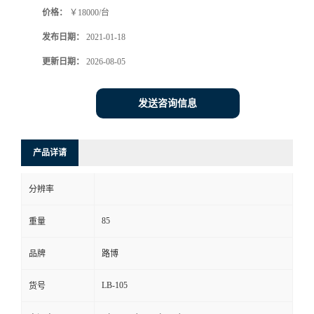
价格：
￥18000/台
书
发布日期：
2021-01-18
荣
更新日期：
2026-08-05
誉
发送咨询信息
联
产品详请
系
分辨率
方
85
重量
式
品牌
路博
在
LB-105
货号
线