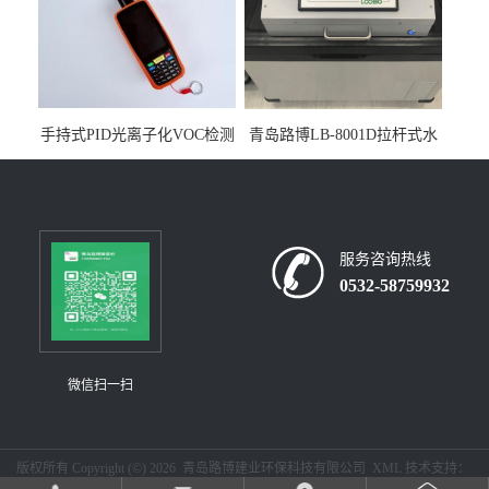
手持式PID光离子化VOC检测
青岛路博LB-8001D拉杆式水
仪（挥发性有机物设备）
质采样器
服务咨询热线
0532-58759932
微信扫一扫
版权所有 Copyright (©) 2026
青岛路博建业环保科技有限公司
XML
技术支持：