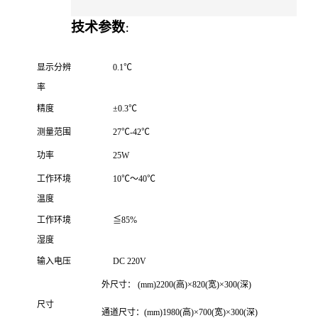
技术参数
：
显示分辨
0.1℃
率
精度
±0.
3
℃
测量范围
27℃-42℃
功率
25W
工作环境
10℃～40℃
温度
工作环境
≦85%
湿度
输入电压
DC 220V
外尺寸：
(mm)2200(高)×820(宽)×300(深)
尺寸
通道尺寸：(mm)1980(高)×700(宽)×300(深)