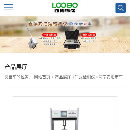
公
司
首
页
产品展厅
您当前的位置：
网站首页
>
产品展厅
>
门式检测仪
>
河南安阳市车
公
站商超温度检测可用的通过式温度筛查仪
司
介
绍