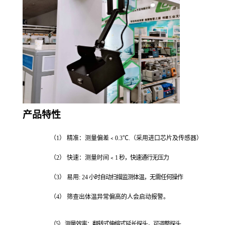
产品特性
（1）
精准：测量偏差﹤0.
3
℃.（采用进口芯片及传感器）
（2）
快速：测量时间﹤1
秒，快速通行无压力
（3）
易用: 24
小时自动扫描监测体温，无需任何操作
（4）
筛查出体温异常偏高的人会启动报警
。
（5）
测量效率：翻转式伸缩式延长探头，可调整探头