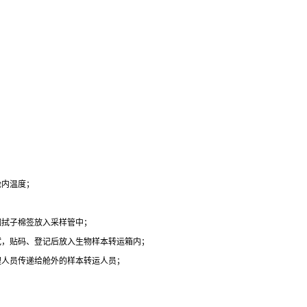
舱内温度；
咽拭子棉签放入采样管中；
拭，贴码、登记后放入生物样本转运箱内；
理人员传递给舱外的样本转运人员；