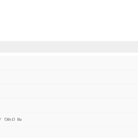
V （50±1）Hz