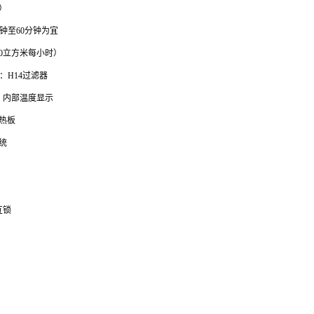
）
钟至60分钟为宜
00立方米每小时）
：H14过滤器
）、内部温度显示
热板
统
）
互锁