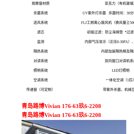
观察窗材质
亚克力（有机玻璃
杀菌系统
UV紫外灯杀菌 杀菌时间：30分
送风系统
FLJ工频离心鼓风机（换风量≧5
滤芯
初级过滤：防尘海绵垫 *过滤
监测
内部气压显示（正压0-30PA
隔热系统
内部加装隔热棉及隔
对讲系统
双向窗口对讲机系
照明系统
LED灯照明
空调系统
一体化空调（1匹
传递窗（可定制）
带紫外杀菌，机械
青岛路博Vivian 176-63玖6-2208
青岛路博Vivian 176-63玖6-2208