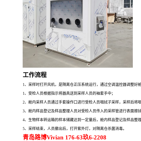
工作流程
1、采样时打开风机，是隔离仓正压系统运行，通过空调温控器调整好
1、受检人员根据指示将器具送到采样人员的袖套手中；
2、舱内采样人员通过手套操作口进行受检人员咽拭子采样，采样后将
3、舱内样品登记及样品整理人员对受检人员传入的采样管进行表面擦
4、生物样本转运箱的样本储藏达到一定量后，舱内样品登记及样品整
5、采样结束，人员撤出后，打开紫外灯，对隔离仓杀菌消毒。
青岛路博Vivian 176-63玖6-2208