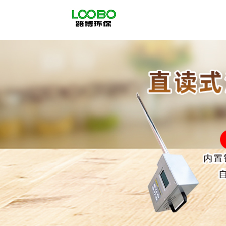
公
司
首
页
公
司
介
绍