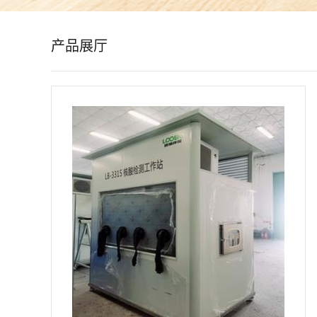
公
产品展厅
司
动
态
产
品
展
厅
证