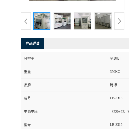
书
荣
誉
产品详请
联
分辨率
见说明
系
350KG
重量
方
品牌
路博
式
LB-3315
货号
在
电源电压
（220±22）
LB-3315
型号
线