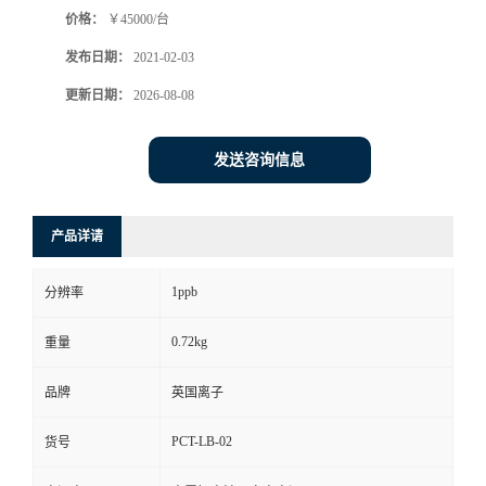
价格：
￥45000/台
书
发布日期：
2021-02-03
荣
更新日期：
2026-08-08
誉
发送咨询信息
联
产品详请
系
1ppb
分辨率
方
0.72kg
重量
式
品牌
英国离子
在
PCT-LB-02
货号
线