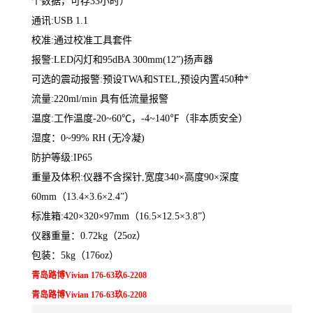
个数据，可存33小时）
通讯:USB 1.1
校准:通过校准工具套件
报警:LED闪灯和95dBA 300mm(12”)扬声器
可选的震动报警:预设TWA和STEL,预设内置450种*
流量:220ml/min 具有低流量报警
温度:工作温度-20~60℃，-4~140℉（非本质安全）
湿度：0~99% RH (无冷凝)
防护等级:IP65
重量及体积:仪器不含探针,宽度340×高度90×深度
60mm（13.4×3.6×2.4”）
标准箱:420×320×97mm（16.5×12.5×3.8”）
仪器重量：0.72kg（25oz）
包装：5kg（176oz）
青岛路博Vivian 176-63玖6-2208
青岛路博Vivian 176-63玖6-2208