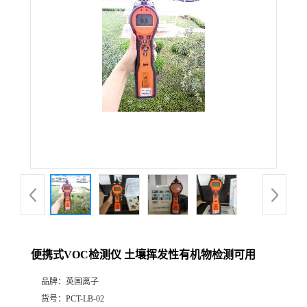
公
司
动
态
产
品
展
便携式VOC检测仪 土壤挥发性有机物检测可用
厅
品牌：
英国离子
证
货号：
PCT-LB-02