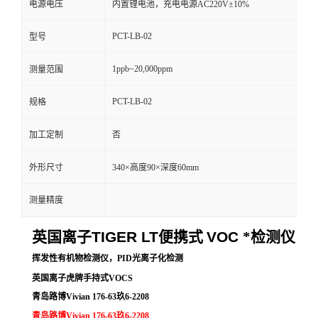
电源电压
内置锂电池，充电电源AC220V±10%
留
PCT-LB-02
型号
言
1ppb~20,000ppm
测量范围
PCT-LB-02
规格
加工定制
否
外形尺寸
340×高度90×深度60mm
测量精度
英国离子
TIGER LT
便携式
VOC
*检测仪
挥发性有机物检测仪，PID光离子化检测
英国离子虎牌手持式VOCS
青岛路博Vivian 176-63玖6-2208
青岛路博Vivian 176-63玖6-2208