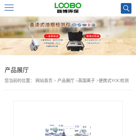
公
司
首
页
产品展厅
您当前的位置：
网站首页
>
产品展厅
>
英国离子
>
便携式VOC检测
公
仪 土壤挥发性有机物检测可用
司
介
绍