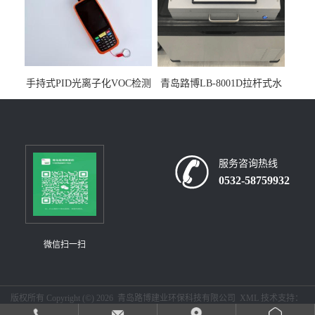
手持式PID光离子化VOC检测
青岛路博LB-8001D拉杆式水
仪（挥发性有机物设备）
质采样器
服务咨询热线
0532-58759932
微信扫一扫
版权所有 Copyright (©) 2026
青岛路博建业环保科技有限公司
XML
技术支持：