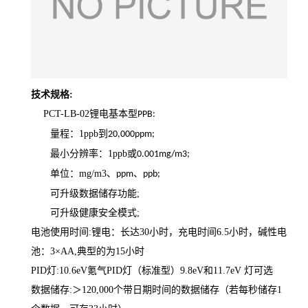
技术规格:
PCT-LB-02锂电基本型
PPB:
量程：1ppb到
20,000ppm;
最小分辨率：1ppb或
0.001mg/m3;
单位：mg/m3、
、
ppm
ppb;
可升级数据储存功能;
可升级健康安全模式;
电池使用时间:锂电：长达30小时，充电时间6.5小时，碱性电
池：3×AA,典型的为15小时
PID灯:10.6eV氪气PID灯（标准型）9.8eV和11.7eV 灯可选
数据储存:＞120,000个带日期时间的数据储存（若每秒储存1