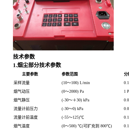
技术参数
1.烟尘部分技术参数
主要参数
参数范围
分
采样流量
(10
～
100) L/min
0.
烟气动压
(0
～
2000) Pa
1 
烟气静压
(-30
～＋
30) kPa
0.
流量计前压力
(-30
～
0) kPa
0.
流量计前温度
(-55
～
125)
℃
0.1
烟气温度
(0
～
500)
℃
(
可扩充到
800
℃
)
0.
1