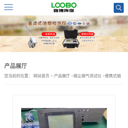
公
司
首
页
产品展厅
您当前的位置：
网站首页
>
产品展厅
>
烟尘烟气测试仪
>
便携式烟
公
尘颗粒物采样器 生产供应
司
介
绍