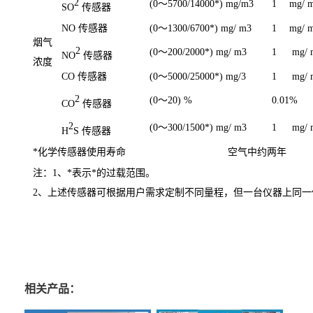
2
(0
～
5700/14000*) mg/
m3
1
mg/
m
SO
传感器
NO
传感器
(0
～
1300/6700*) mg/
m3
1
mg/
m
烟气
2
(0
～
200/2000*) mg/
m3
1
mg/
NO
传感器
浓度
CO
传感器
(0
～
5000/25000*) mg/
3
1
mg/
2
(0
～
20) %
0.01%
CO
传感器
2
(0
～
300/1500*) mg/
m3
1
mg/
H
S
传感器
*化学传感器使用寿命
空气中约两年
注：
1
、
*
表示*的过载范围。
2、上述传感器可根据用户需求定制不同量程，但一台仪器上同
相关产品：