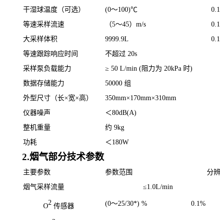
干湿球温度（可选）
(0
～
100)
℃
0.1
等速采样流速
（
5
～
45
）
m/s
0.1
大采样体积
9999.9L
0.
等速跟踪响应时间
不超过
20s
采样泵负载能力
≥
50 L/min (
阻力为
20kPa
时
)
数据存储能力
50000
组
外型尺寸（长×宽×高）
350mm
×
170mm
×
310mm
仪器噪声
＜
80dB(A)
整机重量
约
9kg
功耗
＜
180W
2.烟气部分技术参数
主要参数
参数范围
分
烟气采样流量
≤
1.0L/min
2
(0
～
25/30*) %
0.1%
O
传感器