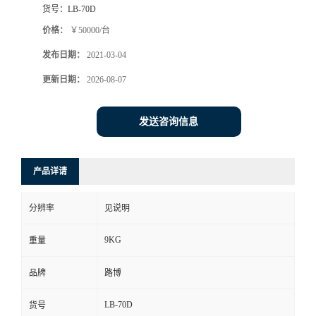
货号：
LB-70D
书
价格：
￥50000/台
发布日期：
2021-03-04
荣
更新日期：
2026-08-07
誉
发送咨询信息
联
系
产品详请
方
分辨率
见说明
式
9KG
重量
在
品牌
路博
LB-70D
货号
线