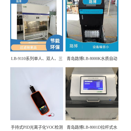
LB-9110系列单人、双人、三
青岛路博LB-8000K水质自动
人生物安全柜适用于科研机
采样器带CEP证书
构
手持式PID光离子化VOC检测
青岛路博LB-8001D拉杆式水