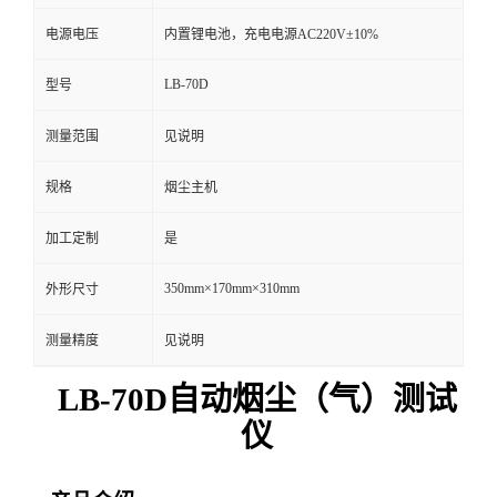
电源电压
内置锂电池，充电电源AC220V±10%
留
LB-70D
型号
言
测量范围
见说明
规格
烟尘主机
加工定制
是
350mm×170mm×310mm
外形尺寸
测量精度
见说明
LB-70
D
自动烟尘（气）测试
仪