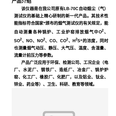
产品介绍
该仪器是在我公司原有
LB-70C
自动烟尘（气）
测试仪的基础上精心研制的新一代产品。其技术性
能指标符合国家*颁布的烟气测试仪的有关规定，能
2
自动测量各种锅炉、工业炉窑排放烟气中
O
、
2
2
2
2
SO
、
NO
、
NO
、
CO
、
CO
、
H
S
*的浓度，同时
也测量烟气动压、静压、大气压、温度、含湿量、
流量计前压力等参数。
产品广泛应用于环保、检测公司、工况企业（电
厂、水泥厂、钢铁厂、造纸厂、冶金厂、锅炉炉
窑、化工厂、橡胶厂、化肥厂，以及铝业、钛业、
锌业、药业等）、卫生、科研、教育等领域。