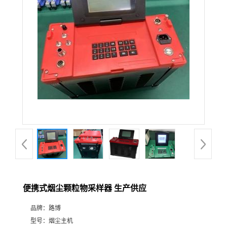
公
司
动
态
产
品
展
便携式烟尘颗粒物采样器 生产供应
厅
品牌：
路博
证
型号：
烟尘主机