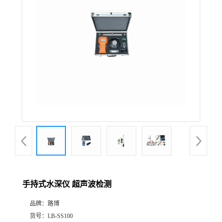
公
司
动
态
产
品
展
手持式水深仪 超声波检测
厅
品牌：
路博
证
货号：
LB-SS100