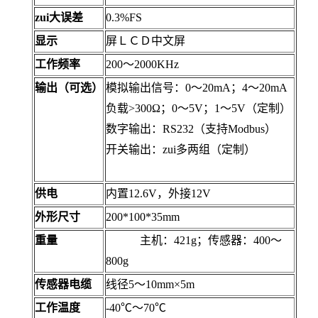
zui大误差
0.3%FS
显示
屏ＬＣＤ中文屏
工作频率
200～2000KHz
输出（可选）
模拟输出信号：0～20mA；4～20mA
负载>300Ω；0～5V；1～5V（定制）
数字输出：RS232（支持
Modbus）
开关输出：
zui多两组（定制）
供电
内置12.6V
，外接
12V
外形尺寸
20
0
*100*35mm
重量
主机：421g
；
传感器：400～
800g
传感器电缆
线径5～10mm×5m
工作温度
-40℃～70℃