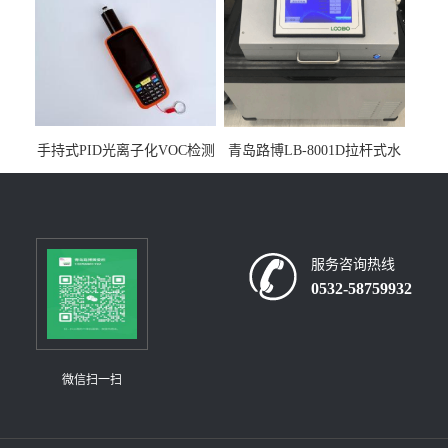
手持式PID光离子化VOC检测
青岛路博LB-8001D拉杆式水
仪（挥发性有机物设备）
质采样器
服务咨询热线
0532-58759932
微信扫一扫