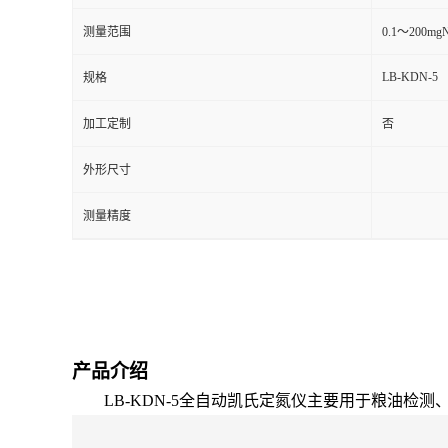
测量范围
0.1～200mg
留
LB-KDN-5
规格
言
加工定制
否
外形尺寸
测量精度
产品介绍
LB-KDN-5全自动凯氏定氮仪主要
用于粮油检测