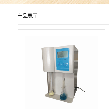
公
产品展厅
司
动
态
产
品
展
厅
证