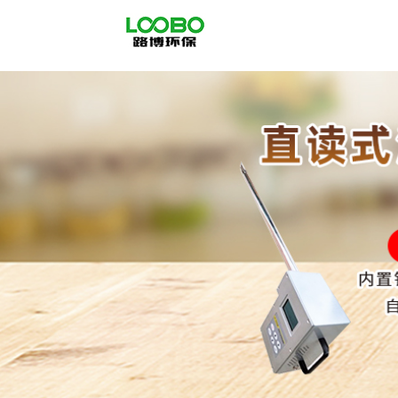
公
司
首
页
公
司
介
绍