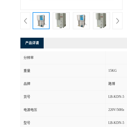
书
荣
誉
产品详请
联
分辨率
系
15KG
重量
方
品牌
路博
式
LB-KDN-5
货号
在
220V/50Hz
电源电压
LB-KDN-5
型号
线