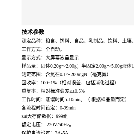
技术参数
测定品种：粮食、饲料、食品、乳制品、饮料、土壤、
工作方式：全自动。
显示方式：大屏幕液晶显示
样品量：固体0.20g～2.00g；半固定2.00g～5.00g液体10.
测定范围：含氮在0.1～200mgN（毫克氮）
回收率：100±1%（相对误差，包括消化过程）
重复率：相对标准偏差≤±0.5%
工作时间：蒸馏时间5-10min。（ 根据样品量而定）
各流程时间设定：0-99min
zui大存储数据：999组
额定电压： 220V/50Hz。
保护电流设置：3A-5A