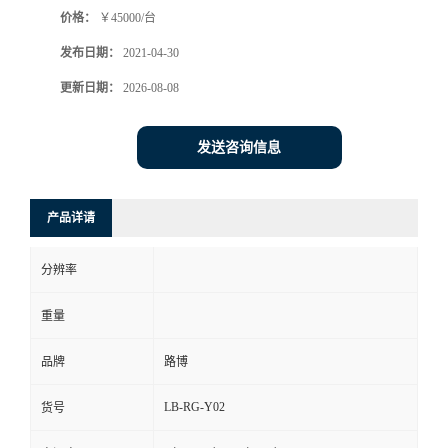
价格：
￥45000/台
书
发布日期：
2021-04-30
荣
更新日期：
2026-08-08
誉
发送咨询信息
联
产品详请
系
分辨率
方
重量
式
品牌
路博
在
LB-RG-Y02
货号
线