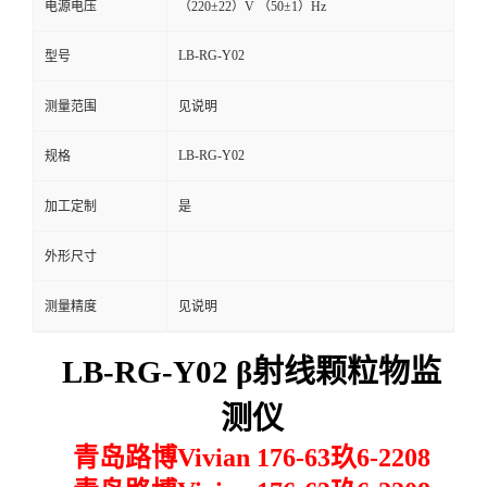
电源电压
（220±22）V （50±1）Hz
留
LB-RG-Y02
型号
言
测量范围
见说明
LB-RG-Y02
规格
加工定制
是
外形尺寸
测量精度
见说明
LB-RG-Y02 β射线颗粒物监
测仪
青岛路博Vivian 176-63玖6-2208