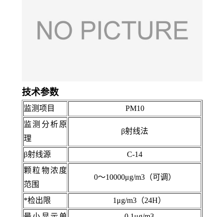
技术参数
监测项目
PM10
监测分析原
β射线法
理
β射线源
C-14
颗粒物浓度
0～10000μg/m3
（可调）
范围
*检出限
1μg/m3（24H）
最小显示单
0.1μg/m3