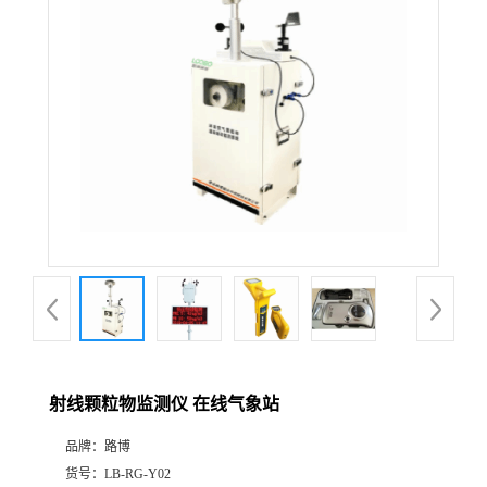
公
司
动
态
产
品
展
射线颗粒物监测仪 在线气象站
厅
品牌：
路博
证
货号：
LB-RG-Y02