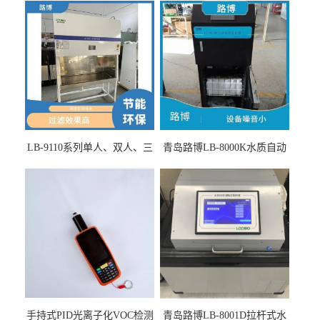
LB-9110系列单人、双人、三
青岛路博LB-8000K水质自动
人生物安全柜适用于科研机
采样器带CEP证书
构
手持式PID光离子化VOC检测
青岛路博LB-8001D拉杆式水