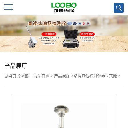
公
司
首
页
产品展厅
您当前的位置：
网站首页
>
产品展厅
>
路博其他检测仪器
>
其他
>
公
射线颗粒物监测仪 在线气象站
司
介
绍