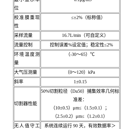
位
校准膜重现
≤±2%（标
称
值）
性
采样流量
16.7L/min
（可自定义）
流量控制
控制误差%设定值
；
稳定性≤2%
环境温度
测
（-30～65）℃
量
大气压
测量
（0～120）kPa
斜率
1±0.15
50%切割粒径（Da50）捕集效率几何标
准差：
切割器性能
（10±0.5）μm≤（1.5±0.1）；
（2.5±0.2）μm≤（1.2±0.1）
无人值守工
系统连续运行 90 天，有效数据率＞