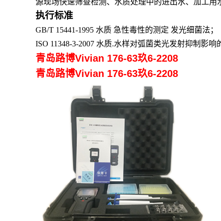
源现场快速筛查检测
、
水质处理中的进出水、加工用
执行标准
GB/T 15441-1995
水质 急性毒性的测定 发光细菌法
；
ISO
11348-3
-2007 水质.水样对弧菌类光发射抑制影响
青岛路博Vivian 176-63玖6-2208
青岛路博Vivian 176-63玖6-2208