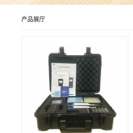
公
产品展厅
司
动
态
产
品
展
厅
证