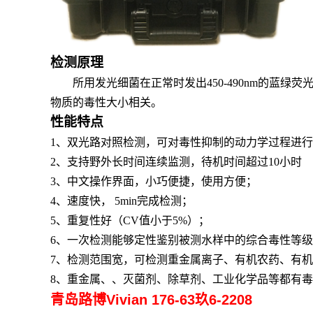
检测原理
所用发光细菌在正常时发出450-490nm的
物质的毒性大小相关。
性能特点
1、
双光路对照检测，可对毒性抑制的动力学过程进行
2、
支持野外长时间连续监测，待机时间超过10小时
3、
中文操作界面
，
小巧便捷，使用方便
；
4、
速度快， 5min完成检测
；
5、
重复性好（
CV值小于5%
）
；
6、
一次检测能够定性鉴别被测水样中的综合毒性等级
7、
检测范围宽，可检测重金属离子、有机农药、有机
8、
重金属、、灭菌剂、除草剂、工业化学品等
都有
毒
青岛路博Vivian 176-63玖6-2208