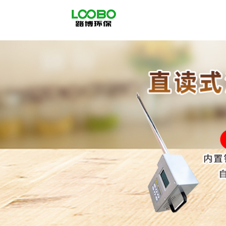
公
司
首
页
公
司
介
绍