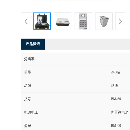
书
荣
誉
产品详请
联
分辨率
系
≤450g
重量
方
品牌
路博
式
BM-60
货号
在
电源电压
内置锂电池
BM-60
型号
线