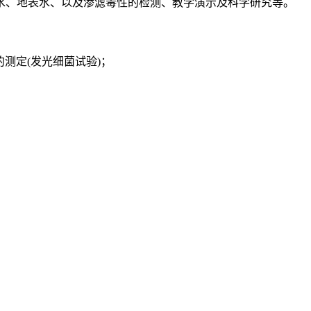
水、地表水、以及渗滤毒性的检测
、
教学演示及科学研究等。
的测定(发光细菌试验)
；