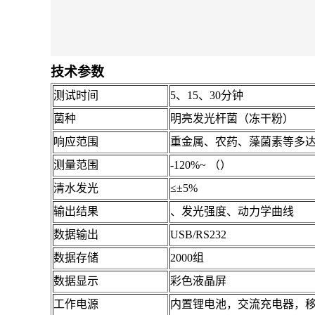
技术参数
测试时间
5、15、30分钟
菌种
明亮发光杆菌（冻干粉）
响应范围
重金属、农药、藻菌素等多达3
测量范围
-120%~ （）
清水发光
≤±5%
输出结果
、发光强度、动力学曲线
数据输出
USB/
RS
232
数据存储
2000组
数据显示
彩色液晶屏
工作电源
内置锂电池，交流充电器，