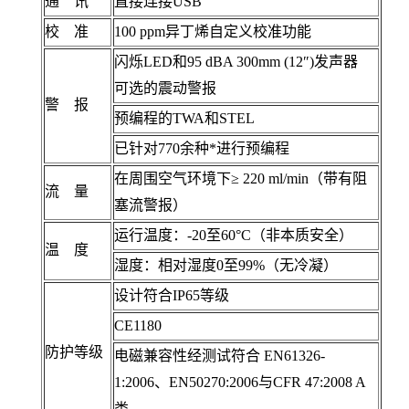
通 讯
直接连接USB
校 准
100 ppm异丁烯自定义校准功能
闪烁LED和95 dBA 300mm (12″)发声器
可选的震动警报
警 报
预编程的TWA和STEL
已针对770余种*进行预编程
在周围空气环境下≥ 220 ml/min（带有阻
流 量
塞流警报）
运行温度：-20至60°C（非本质安全）
温 度
湿度：相对湿度0至99%（无冷凝）
设计符合IP65等级
CE1180
防护等级
电磁兼容性经测试符合 EN61326-
1:2006、EN50270:2006与CFR 47:2008 A
类