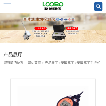
公
司
首
页
产品展厅
您当前的位置：
网站首页
>
产品展厅
>
英国离子
>
英国离子手持式
公
VOC检测仪 挥发性有机物浓度
司
介
绍