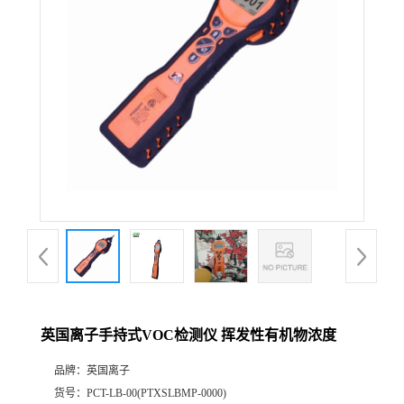
公
司
动
态
产
品
展
英国离子手持式VOC检测仪 挥发性有机物浓度
厅
品牌：
英国离子
证
货号：
PCT-LB-00(PTXSLBMP-0000)