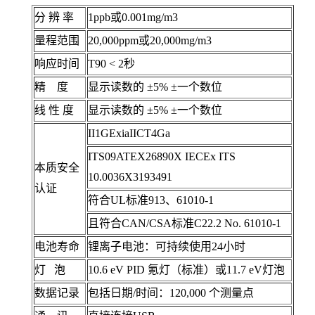
分 辨 率
1ppb或0.001mg/m3
量程范围
20,000ppm或20,000mg/m3
响应时间
T90 < 2秒
精 度
显示读数的 ±5% ±一个数位
线 性 度
显示读数的 ±5% ±一个数位
II1GExiaIICT4Ga
ITS09ATEX26890X IECEx ITS
本质安全
10.0036X3193491
认证
符合UL标准913、61010-1
且符合CAN/CSA标准C22.2 No. 61010-1
电池寿命
锂离子电池：可持续使用24小时
灯 泡
10.6 eV PID 氪灯（标准）或11.7 eV灯泡
数据记录
包括日期/时间：120,000 个测量点