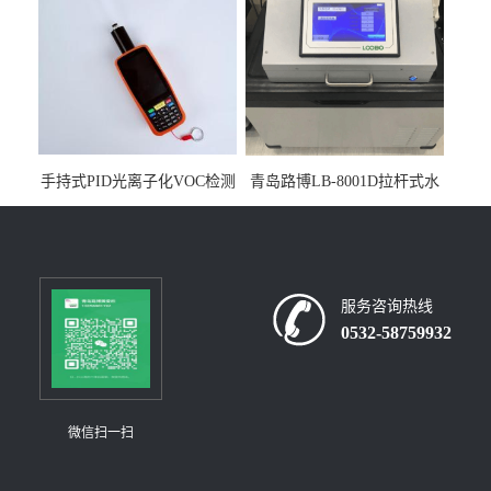
手持式PID光离子化VOC检测
青岛路博LB-8001D拉杆式水
仪（挥发性有机物设备）
质采样器
服务咨询热线
0532-58759932
微信扫一扫