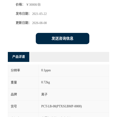
价格：
￥30000/台
书
发布日期：
2021-05-22
荣
更新日期：
2026-08-08
誉
发送咨询信息
联
产品详请
系
0.1ppm
分辨率
方
0.72kg
重量
式
品牌
离子
在
PCT-LB-00(PTXSLBMP-0000)
货号
线