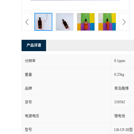
书
荣
誉
产品详请
联
0.1ppm
分辨率
系
0.25kg
重量
方
品牌
青岛路博
式
210562
货号
在
电源电压
锂电池
型号
LB-CP-III型
线