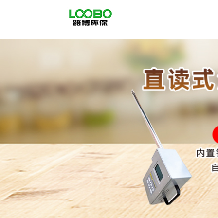
公
司
首
页
公
司
介
绍