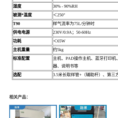
湿度
30% - 90%
RH
被测*温度
＜
250°
T90
样气流率为75L/分钟时
供电电源
230V/0.9A；50-60Hz
功耗
＜
65W
主机重量
约
5kg
标准配置
主机、
PAD操作主机、蓝牙打印机
器、说明书等
选配
3.5米长取样管+（辅助杆）、第
相关产品：