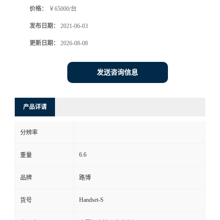
价格：
￥65000/台
书
发布日期：
2021-06-03
荣
更新日期：
2026-08-08
誉
发送咨询信息
联
产品详请
系
分辨率
方
6.6
重量
式
品牌
路博
在
Handset-S
货号
线