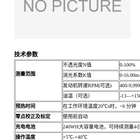
技术
参数
不透光度N值
0-100%
测量范围
消光系数K值
0-16.00m
发动机转速RPM(可选)
400-9,999
油温（可选）
-13
—
+15
预热时间
在工作环境温度20℃s时，<
6
分钟
零点校正及标定
使用前
自动
充电电池
240WH大容量电池，可持续测量4
操作温度
+5℃-+40℃