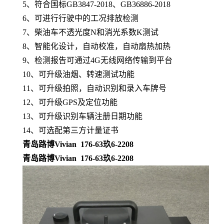
5
、符合国标GB
3847-2018、GB36886-2018
6、
可进行行驶中的工况排放检测
7、
柴
油车不透光度N和消光系数K测试
8、
智能化设计，自动校准，自动扇热加热
9、
检测报告可通过
4G无线网络传输到平台
10、
可升级油烟、转速测试功能
11、
可升级拍照，自动识别和录入车牌号
12、
可升级
GPS及定位功能
13、可升级识别车辆注册日期功能
14、可选配第三方计量证书
青岛路博Vivian 176-63玖6-2208
青岛路博Vivian 176-63玖6-2208