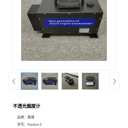
公
司
动
态
产
品
展
不透光烟度计
厅
品牌：
路博
证
货号：
Handset-S