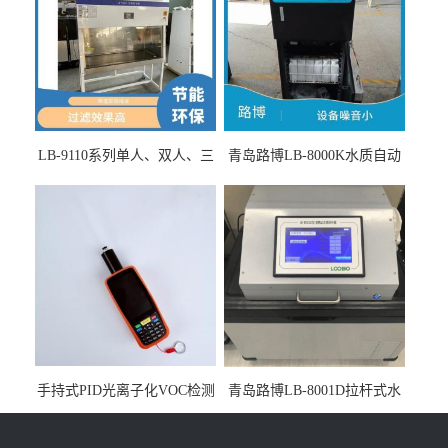
LB-9110系列单人、双人、三
青岛路博LB-8000K水质自动
人生物安全柜适用于科研机
采样器带CEP证书
构
手持式PID光离子化VOC检测
青岛路博LB-8001D拉杆式水
仪（挥发性有机物设备）
质采样器