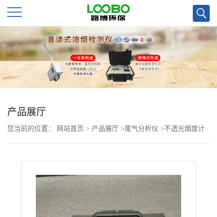
公
司
首
页
产品展厅
您当前的位置：
网站首页
>
产品展厅
>
尾气分析仪
>
不透光烟度计
公
司
介
绍