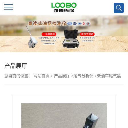
公
司
首
页
产品展厅
您当前的位置：
网站首页
>
产品展厅
>
尾气分析仪
>
柴油车尾气黑
公
度检测仪LB-7101
司
介
绍