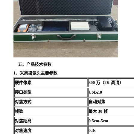
五、
产品技术参数
1、采集摄像头主要参数
硬件像素
800 万（2K 高清）
接口类型
USB2.0
对焦方式
自动对焦
帧数
最大 30 帧
对焦距离
0.5cm-5cm
对焦速度
0.3s