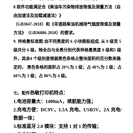
8.软件功能满足合《柴油车污染物排放限值及测量方法（自
由加速法及加载减速法）》
（GB3847-2018）和《非道路柴油机械排气烟度限值及测量
方法》（GB36886-2018）的要求。
9.
林格曼标准图:由不同黑度的 6 小块图板组成, 从 0 级至 5
级共分 6 级，除全白与全黑分别代表林格曼黑度 0 级和5 级
外，其余4 个级别是根据黑色条格占整块面积的百分数来确
定的， 黑色条格的面积占 20%为 1 级；占 40%为 2 级；占
60%为 3 级；占 80%为 4 级。
热敏打印机特点：
七、配件
1.
电池容量大：
1400mA
，续航能力强；
2.
充电方便：
DC9V
，
1.5A
充电、
USB5V
、
2A
充电
/
数据一体；
3.
标准蓝牙
2.0
模块：支持
1
对
1
的传输；