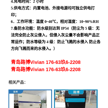
4.
充电时间：
2
小时
5.
供电方式：内置电池、外接电源均可独立供电打
印；
6
．工作环境：温度
0~40℃
，相对湿度：
10~90%RH
7.
备防水功能：防水级别达到
IP54
（防尘为
5
级：无
法完全防止灰尘侵入，但侵入灰尘量不会影响产品正
常运作；防水等级为
4
级：防止飞溅的水侵入 防止各
方向飞溅而来的水侵入。）
青岛路博Vivian 176-63玖6-2208
青岛路博Vivian 176-63玖6-2208
相关产品：