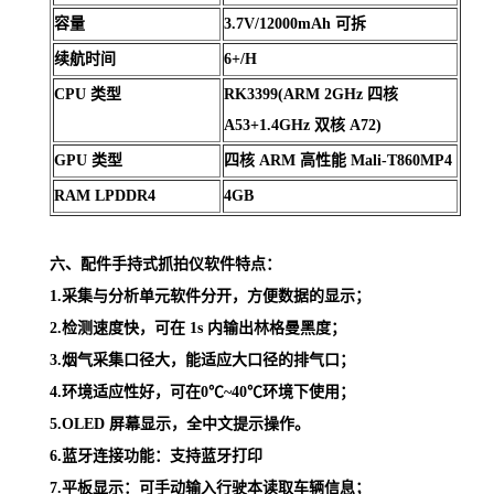
容量
3.7V/12000mAh 可拆
续航时间
6+/H
CPU 类型
RK3399(ARM 2GHz 四核
A53+1.4GHz 双核 A72)
GPU 类型
四核 ARM 高性能 Mali-T860MP4
RAM LPDDR4
4GB
六、配件手持式抓拍仪软件特点：
1.采集与分析单元软件分开，方便数据的显示；
2.检测速度快，可在 1s 内输出林格曼黑度；
3.烟气采集口径大，能适应大口径的排气口；
4.环境适应性好，可在0℃~40℃环境下使用；
5.OLED 屏幕显示，全中文提示操作。
6.蓝牙连接功能：支持蓝牙打印
7.平板显示：可手动输入行驶本读取车辆信息；