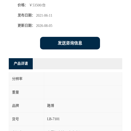
价格：
￥53500/台
书
发布日期：
2021-06-11
荣
更新日期：
2026-08-05
誉
发送咨询信息
联
产品详请
系
分辨率
方
重量
式
品牌
路博
在
LB-7101
货号
线