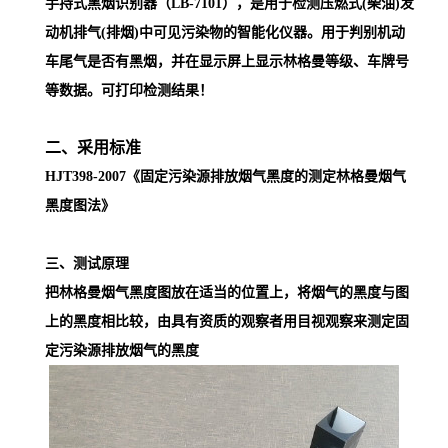
手持式黑烟识别器（LB-7101），是用于检测压燃式(柴油)发
动机排气(排烟)中可见污染物的智能化仪器。用于判别机动
车尾气是否有黑烟，并在显示屏上显示林格曼等级、车牌号
等数据。可打印检测结果！
二
、
采用标准
HJT398
-
2007
《
固定污染源排放烟气黑度的测定林格曼烟气
黑度图法
》
三、测试原理
把林格曼烟气黑度图放在适当的位置上，将烟气的黑度与图
上的黑度相比较，由具有资质的观察者用目视观察来测定固
定污染源排放烟气的黑度