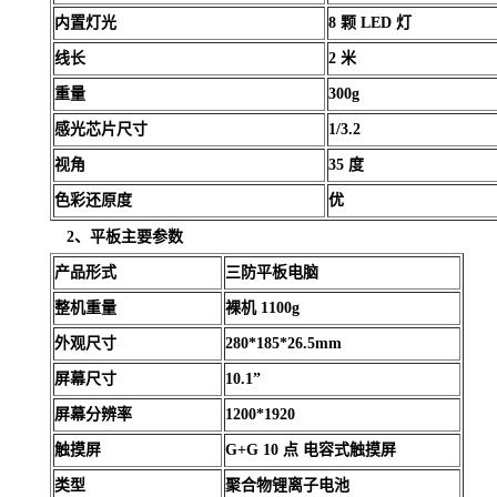
内置灯光
8 颗 LED 灯
线长
2 米
重量
300g
感光芯片尺寸
1/3.2
视角
35 度
色彩还原度
优
2、平板主要参数
产品形式
三防平板电脑
整机重量
裸机 1100g
外观尺寸
280*185*26.5mm
屏幕尺寸
10.1”
屏幕分辨率
1200*1920
触摸屏
G+G 10 点 电容式触摸屏
类型
聚合物锂离子电池