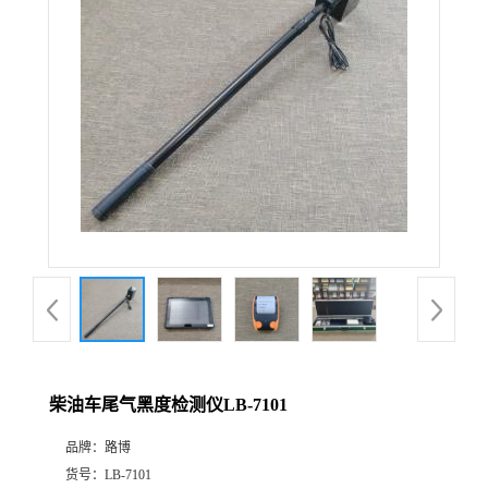
公
司
动
态
产
品
展
柴油车尾气黑度检测仪LB-7101
厅
品牌：
路博
证
货号：
LB-7101