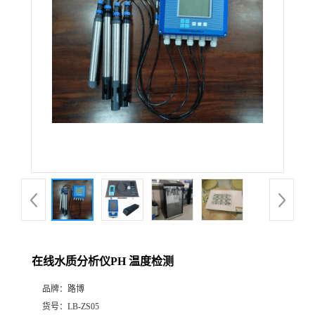
公
司
动
态
产
品
展
在线水质分析仪PH 温度检测
厅
品牌：
路博
证
货号：
LB-ZS05