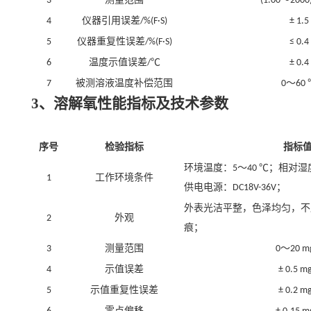
3
(1.00
2000
仪器引用误差
4
/%(F·S)
± 1.5
仪器重复性误差
5
/%(F·S)
≤ 0.4
温度示值误差
℃
6
/
± 0.4
被测溶液温度补偿范围
～
7
0
60
3、溶解氧性能指标及技术参数
序号
检验指标
指标
环境温度：
～
℃；相对湿
5
40
工作环境条件
1
供电电源：
；
D
C18V-36V
外表光洁平整，色泽均匀，不
外观
2
痕；
测量范围
～
3
0
20 m
示值误差
4
± 0.5 m
示值重复性误差
5
± 0.2 m
零点偏移