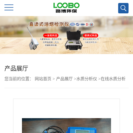
公
司
首
页
产品展厅
您当前的位置：
网站首页
>
产品展厅
>
水质分析仪
>
在线水质分析
公
仪PH 温度检测
司
介
绍