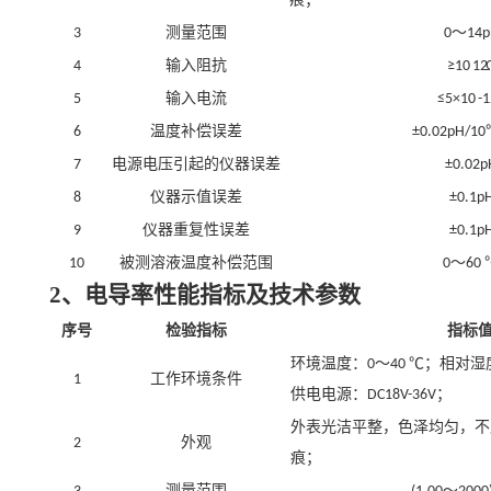
测量范围
～
3
0
14p
输入阻抗
4
≥10
12
输入电流
5
≤5×10
-1
温度补偿误差
6
±0.02pH/10
电源电压引起的仪器误差
7
±0.02p
仪器示值误差
8
±0.1p
仪器重复性误差
9
±0.1p
被测溶液温度补偿范围
～
10
0
60
2、电导率性能指标及技术参数
序号
检验指标
指标
环境温度：
～
℃；相对湿
0
40
工作环境条件
1
供电电源：
；
D
C18V-36V
外表光洁平整，色泽均匀，不
外观
2
痕；
测量范围
～