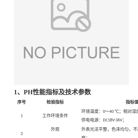
1、PH性能指标及技术参数
序号
检验指标
指标
环境温度：
～
℃；相对湿
0
40
工作环境条件
1
供电电源：
；
D
C18V-36V
外观
外表光洁平整，色泽均匀，不
2
痕；