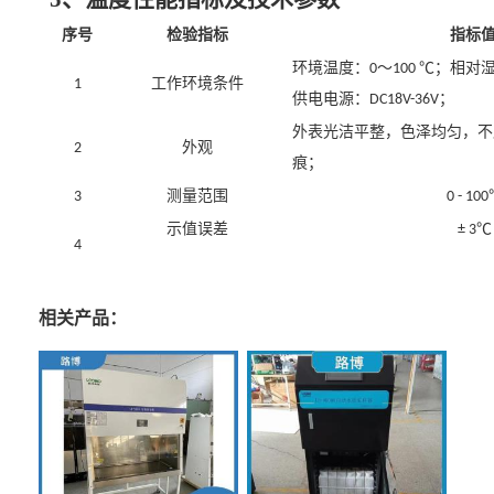
序号
检验指标
指标
环境温度：
～
℃；相对
0
100
工作环境条件
1
供电电源：
；
D
C18V-36V
外表光洁平整，色泽均匀，不
外观
2
痕；
测量范围
3
0 - 100
℃
示值误差
± 3
4
相关产品：