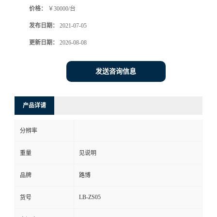
价格：
￥30000/台
书
发布日期：
2021-07-05
荣
更新日期：
2026-08-08
誉
发送咨询信息
联
产品详请
系
分辨率
方
重量
见说明
式
品牌
路博
在
LB-ZS05
货号
线