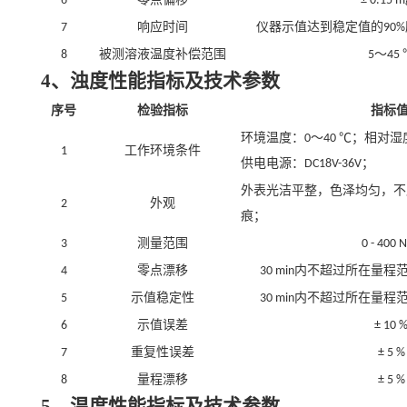
6
± 0.15 m
响应时间
仪器示值达到稳定值的
7
90%
被测溶液温度补偿范围
～
8
5
45
4、浊度性能指标及技术参数
序号
检验指标
指标
环境温度：
～
℃；相对湿
0
40
工作环境条件
1
供电电源：
；
D
C18V-36V
外表光洁平整，色泽均匀，不
外观
2
痕；
测量范围
3
0 - 400 
内不超过所在量程
4
零点漂移
30 min
内不超过所在量程
5
示值稳定性
30 min
6
示值误差
± 10 
7
重复性误差
± 5 %
8
量程漂移
± 5 %
5、温度性能指标及技术参数