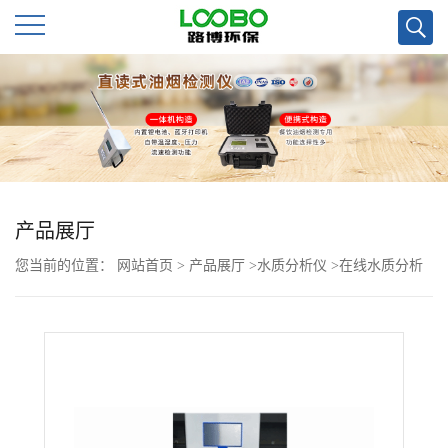
公
司
首
页
产品展厅
您当前的位置：
网站首页
>
产品展厅
>
水质分析仪
>
在线水质分析
公
仪TP总磷检测
司
介
绍