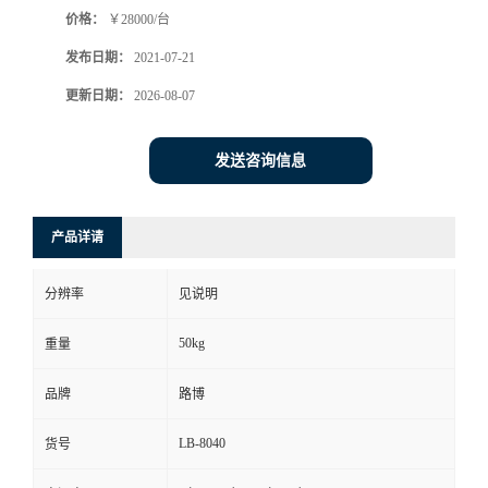
价格：
￥28000/台
书
发布日期：
2021-07-21
荣
更新日期：
2026-08-07
誉
发送咨询信息
联
产品详请
系
分辨率
见说明
方
50kg
重量
式
品牌
路博
在
LB-8040
货号
线