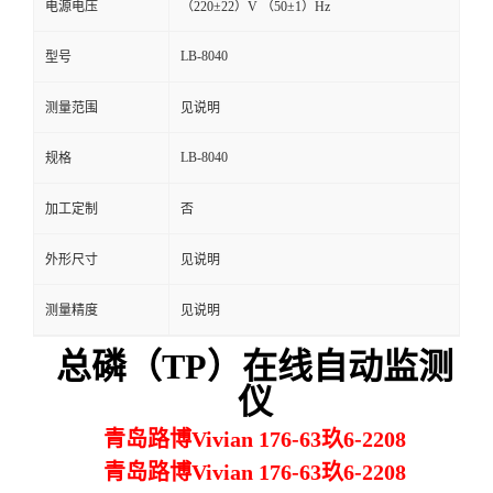
电源电压
（220±22）V （50±1）Hz
留
LB-8040
型号
言
测量范围
见说明
LB-8040
规格
加工定制
否
外形尺寸
见说明
测量精度
见说明
总磷（TP）在线自动监测
仪
青岛路博Vivian 176-63玖6-2208
青岛路博Vivian 176-63玖6-2208