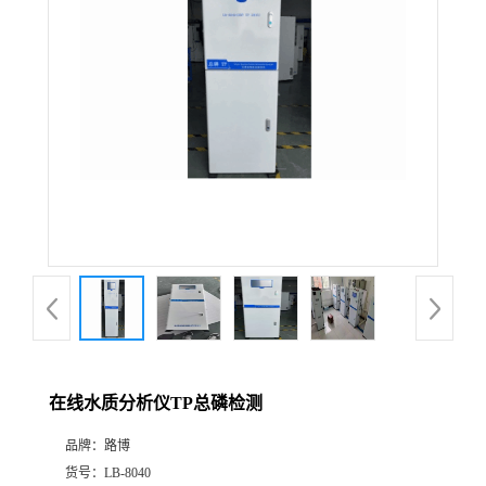
公
司
动
态
产
品
展
在线水质分析仪TP总磷检测
厅
品牌：
路博
证
货号：
LB-8040