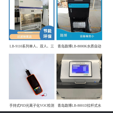
LB-9110系列单人、双人、三
青岛路博LB-8000K水质自动
人生物安全柜适用于科研机
采样器带CEP证书
构
手持式PID光离子化VOC检测
青岛路博LB-8001D拉杆式水
仪（挥发性有机物设备）
质采样器