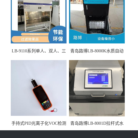
LB-9110系列单人、双人、三
青岛路博LB-8000K水质自动
人生物安全柜适用于科研机
采样器带CEP证书
构
手持式PID光离子化VOC检测
青岛路博LB-8001D拉杆式水
仪（挥发性有机物设备）
质采样器