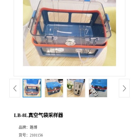
公
司
动
态
产
品
展
LB-8L真空气袋采样器
厅
品牌：
路博
证
货号：
2101156