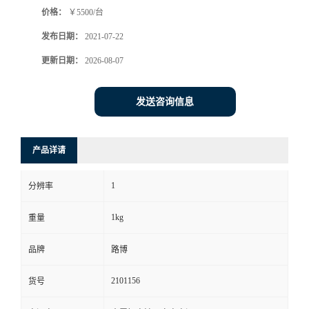
价格：
￥5500/台
书
发布日期：
2021-07-22
荣
更新日期：
2026-08-07
誉
发送咨询信息
联
产品详请
系
1
分辨率
方
1kg
重量
式
品牌
路博
在
2101156
货号
线