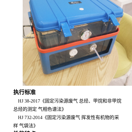
执行标准
HJ 38-2017
《
固定污染源废气 总烃、甲烷和非甲烷
总烃的测定 气相色谱法
》
HJ 732-2014
《
固定污染源废气 挥发性有机物的采
样 气袋法
》