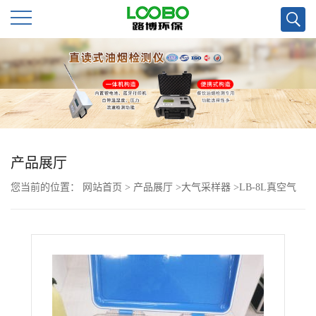
公
司
首
页
产品展厅
您当前的位置：
网站首页
>
产品展厅
>
大气采样器
>
LB-8L真空气
公
袋采样器
司
介
绍