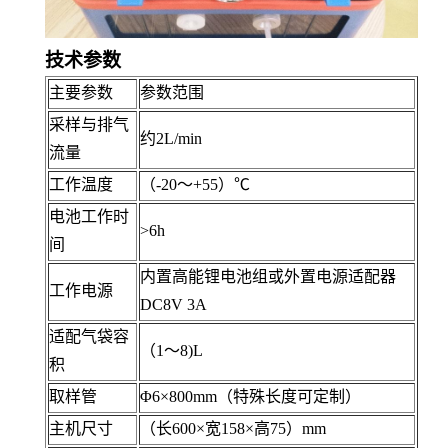
技术
参数
主要参数
参数范围
采样与排气
约2L/min
流量
工作温度
（-20～+55）℃
电池工作时
>6h
间
内置高能锂电池组或外置电源适配器
工作电源
DC8V 3A
适配气袋容
（1～8)L
积
取样管
Φ6×800mm（特殊长度可定制）
主机尺寸
（长600×宽158×高75）mm