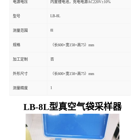
电源电压
内置锂电池，充电电源AC220V±10%
留
LB-8L
型号
言
8l
测量范围
规格
（长600×宽158×高75）mm
加工定制
否
外形尺寸
（长600×宽158×高75）mm
1
测量精度
LB-8L型真空气袋采样器