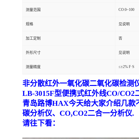
CO:0~100
测量范围
留
规格
见说明
言
加工定制
否
外形尺寸
见说明
≤±2% F·S
测量精度
非分散红外一氧化碳二氧化碳检测
LB-3015F型便携式红外线CO
/
CO
青岛路博
HAX今天给大家介绍几
碳分析仪、CO,CO2二合一分析仪.
请往下看：