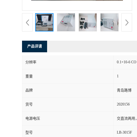
书
荣
誉
产品详请
联
0.1×10-6 CO
分辨率
系
1
重量
方
品牌
青岛路博
式
2020156
货号
在
电源电压
交直流两用，
LB-3015F
型号
线