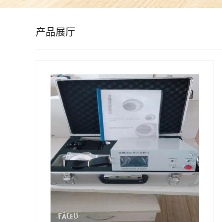
公
产品展厅
司
动
态
产
品
展
厅
证