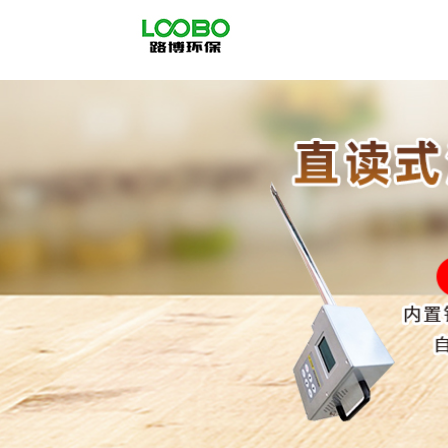
公
司
首
页
公
司
介
绍