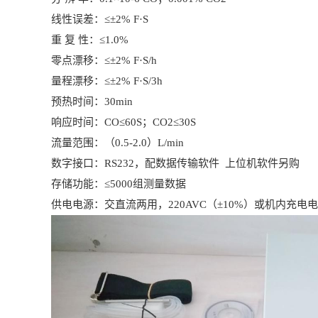
线性误差：
≤±2% F·S
重
复
性：
≤1.0%
零点漂移：
≤±2% F·S/h
量程漂移：
≤±2% F·S/3h
预热时间：
30min
响应时间：
CO≤60S；CO2≤30S
流量范围：（
0.5-2.0）L/min
数字接口：
RS232，配数据传输软件 上位机软件另购
存储功能：
≤5000组测量数据
供电电源：交直流两用，
220AVC（±10%）或机内充电