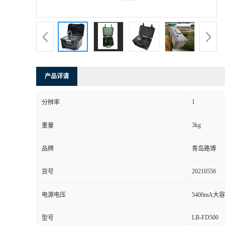
书
荣
誉
产品详请
联
1
分辨率
系
3kg
重量
方
品牌
青岛路博
式
20210556
货号
在
电源电压
5400mA
LB-FD500
型号
线