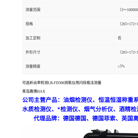
测量范围
（3～100000
留
规格
（265×172×
言
加工定制
否
外形尺寸
（265×172×
≤5%
测量精度
可选析出率检测LB-FD500测氡仪用闪烁瓶法测量
青岛路博HAX
公司主营产品：油烟检测仪、恒温恒湿称重
水质检测仪、*检测仪、烟气分析仪、酒精检
代理品牌：德国德国、德国菲索、英国