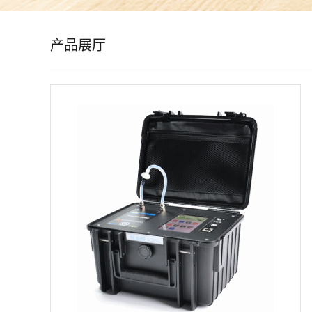
公
产品展厅
司
动
态
产
品
展
厅
证