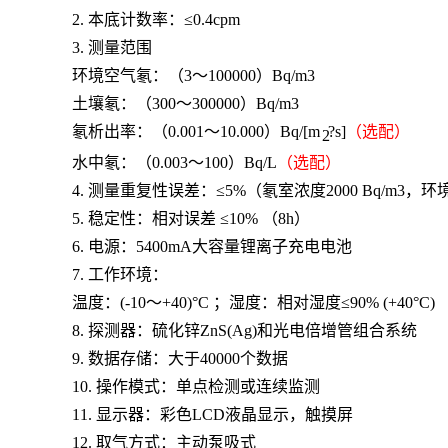
2. 本底计数率：≤0.
4
cpm
3. 测量范围
环境空气氡：（
3～1000
0
0）Bq/m3
土壤氡：（
300～
3
00000）Bq/m3
氡析出率：（
0.001～10.000）Bq/[m
?s]
（选配）
2
水中氡：（
0.003～10
0
）
Bq/L
（选配）
4. 测量重复性误差：≤5%（氡室浓度2000 Bq/m3，环
5. 稳定性：相对误差 ≤10% （8h）
6. 电源：
5400mA大容量
锂离子充电电池
7. 工作环境
：
温度：
(-10～+40)°C
；
湿度：相对湿度
≤90% (+40°C)
8. 探测器：硫化锌ZnS(Ag)和光电倍增管组合系统
9. 数据存储：
大于
40
000个数据
10. 操作模式：单点检测或连续监测
11. 显示器：
彩色
LCD液晶显示
，触摸屏
12. 取气方式：主动泵吸式