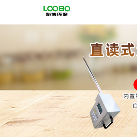
公
司
首
页
公
司
介
绍