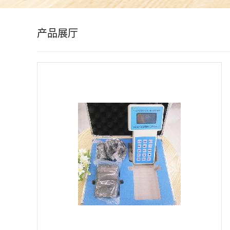
公
产品展厅
司
动
态
产
品
展
厅
证