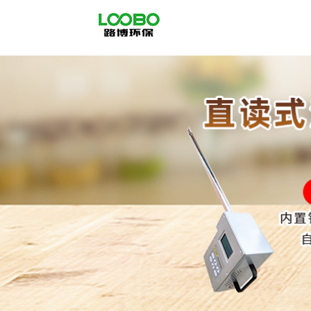
公
司
首
页
公
司
介
绍