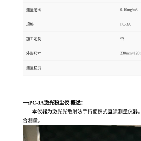
0-10mg/m3
测量范围
留
PC-3A
规格
言
加工定制
否
230mm×120
外形尺寸
测量精度
一:PC-3A激光粉尘仪 概述：
本仪器为激光光散射法手持便携式直读测量仪器
合测量。