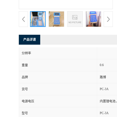
书
荣
誉
产品详请
联
分辨率
系
0.6
重量
方
品牌
路博
式
PC-3A
货号
在
电源电压
内置锂电池，
PC-3A
型号
线