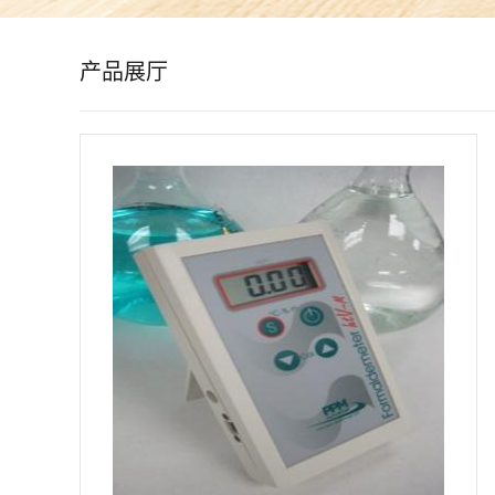
公
产品展厅
司
动
态
产
品
展
厅
证