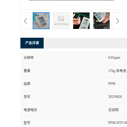
书
荣
誉
产品详请
联
0.01ppm
分辨率
系
重量
270g 含电池
方
PPM
品牌
式
20210826
货号
在
电源电压
见说明
PPM-HTV-
型号
线