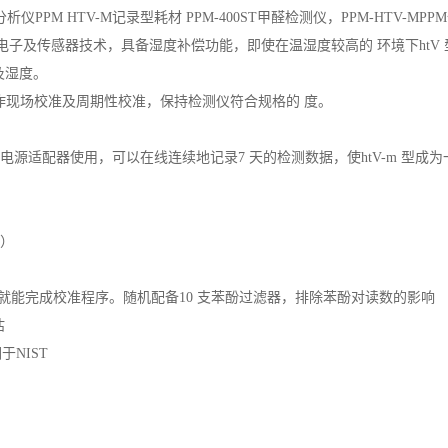
醛分析仪PPM HTV-M记录型耗材 PPM-400ST甲醛检测仪，PPM-HTV-
微电子及传感器技术，具备湿度补偿功能，即使在温湿度较高的 环境下htV
及湿度。
作现场校准及周期性校准，保持检测仪符合规格的 度。
合电源适配器使用，可以在线连续地记录7 天的检测数据，使htV-m 型
下）
就能完成校准程序。随机配备10 支苯酚过滤器，排除苯酚对读数的影响
估
于NIST