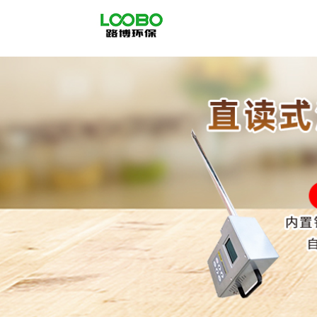
公
司
首
页
公
司
介
绍