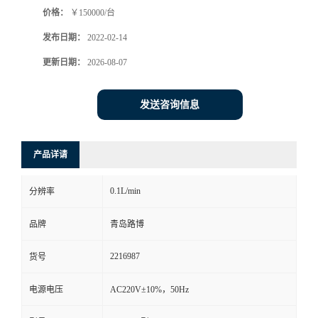
价格：
￥150000/台
书
发布日期：
2022-02-14
荣
更新日期：
2026-08-07
誉
发送咨询信息
联
产品详请
系
0.1L/min
分辨率
方
品牌
青岛路博
式
2216987
货号
在
电源电压
AC220V±10%，50Hz
线