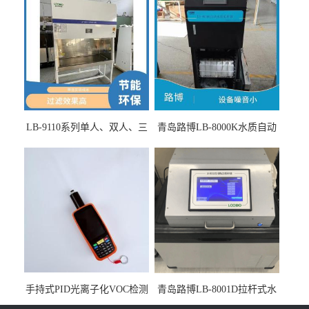
LB-9110系列单人、双人、三
青岛路博LB-8000K水质自动
人生物安全柜适用于科研机
采样器带CEP证书
构
手持式PID光离子化VOC检测
青岛路博LB-8001D拉杆式水
仪（挥发性有机物设备）
质采样器