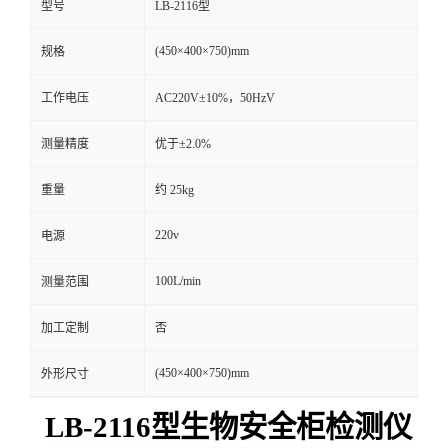
型号
LB-2116型
留
(450×400×750)mm
规格
言
工作电压
AC220V±10%，50HzV
测量精度
优于±2.0%
重量
约 25kg
220v
电源
100L/min
测量范围
加工定制
否
(450×400×750)mm
外形尺寸
LB-
2116
型
生物安全柜
检测仪