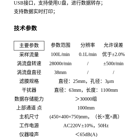
USB接口，支持使用U盘，进行数据转存；
支持数据实时打印；
技术参数
参数范围
分辨率
允许误差
主要参数
100
L/min
0.1L/min
优于
±2.
0
%
采样流量
涡流盘转速
28000r
/min
/
±
500r
/min
涡流盘直径
38mm
/
/
滤膜规格
直径：
25mm，孔径：3μm
干扰器
直径：
63mm，长度：1100mm
数据存储能力
＞
3
0000组
上部通道 点
1000mm
主机尺寸
(
450
×
400
×
75
0)mm，（长×宽×高）
工作电源
AC220V±10%，50Hz
仪器噪声
＜
65dB(A)