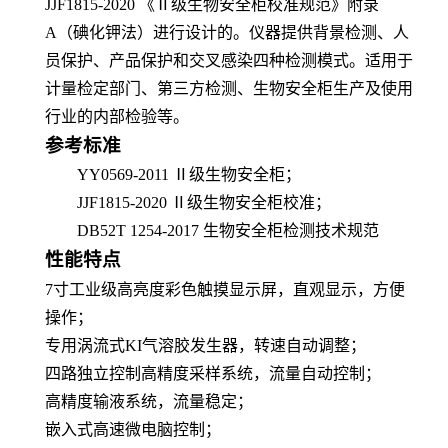
JJF1815-2020 《Ⅱ级生物安全柜校准规范》附录
A（碘化钾法）进行设计的。
仪器
提供背景检测、人
员保护、产品保护和交叉感染四种检测模式。
适用于
计量检定部门、第三方检测
、
生物安全柜生产及使用
行业
的内部检验
等。
参考标准
YY0
569-2011
Ⅱ级生物安全柜
；
JJF1815-2020
Ⅱ级生物安全柜校准
；
DB52T 1254-2017
生物安全柜检测技术规范
性能特点
7
寸
工业级
高亮度彩色触摸显示屏
，直观显示，方便
操作
；
专用涡流式
KI气溶胶发生器，转速自动调整
；
四路独立控制高精度采样系统，流量自动控制
；
高精度输液系统，流量稳定
；
嵌入式高速微电脑控制；