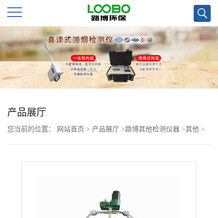
公
司
首
页
产品展厅
您当前的位置：
网站首页
>
产品展厅
>
路博其他检测仪器
>
其他
>
公
青岛路博HAX简单介绍LB-2116型生物安全柜检测仪
司
介
绍