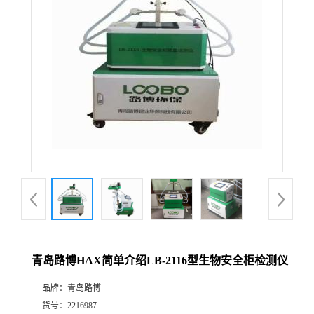
公
司
动
态
产
品
展
青岛路博HAX简单介绍LB-2116型生物安全柜检测仪
厅
品牌：
青岛路博
证
货号：
2216987