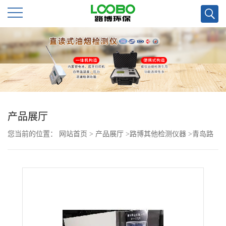
公
司
首
页
产品展厅
您当前的位置：
网站首页
>
产品展厅
>
路博其他检测仪器
>
青岛路
公
博LB-350N低浓度恒温恒湿称重系统可选十万分之一天平
司
介
绍