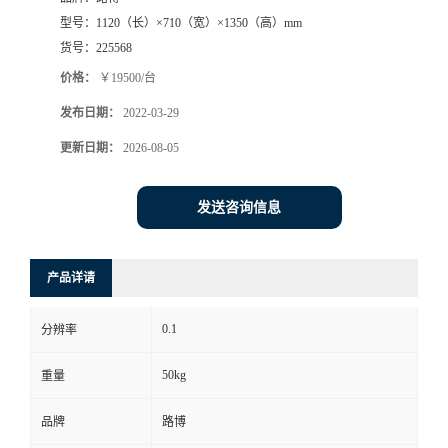
型号：
1120（长）×710（宽）×1350（高）mm
书
货号：
225568
价格：
￥19500/台
荣
发布日期：
2022-03-29
誉
更新日期：
2026-08-05
联
发送咨询信息
系
产品详请
方
0.1
分辨率
式
50kg
重量
在
品牌
路博
线