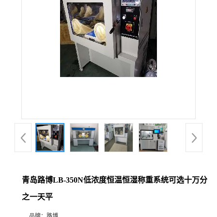
公
司
动
态
产
品
展
青岛路博LB-350N低浓度恒温恒湿称重系统可选十万分
厅
之一天平
证
品牌：
路博