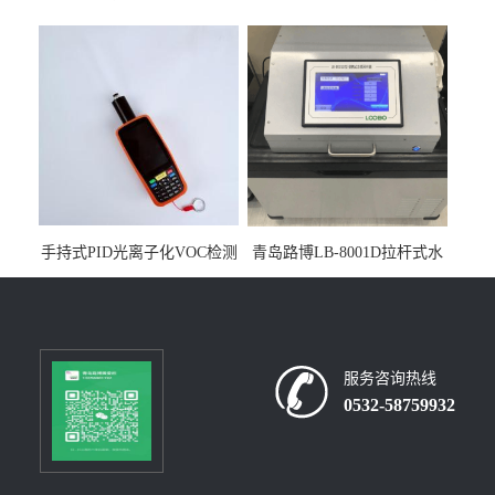
人生物安全柜适用于科研机
采样器带CEP证书
构
手持式PID光离子化VOC检测
青岛路博LB-8001D拉杆式水
仪（挥发性有机物设备）
质采样器
服务咨询热线
0532-58759932