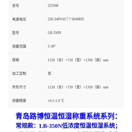
225568
货号
留
220-240VAC? ? 50/60HZ
电源电压
言
LB-350N
型号
5-30°
测量范围
规格
1120（长）×710（宽）×1350（高）mm
加工定制
否
外形尺寸
1120（长）×710（宽）×1350（高）mm
测量精度
±0.5-1.0 ℃
青岛路博恒温
恒湿称重系统系列：
常规款：
LB-350N
低浓度
恒温恒湿系统
；