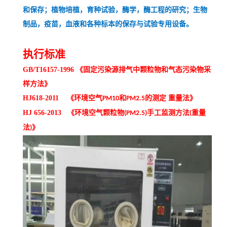
和保存；植物培植，育种试验，酶学，酶工程的研究；生物
制品，疫苗，血液和各种标本的保存与试验专用设备。
执行标准
GB/T16157-1996 《固定污染源排气中颗粒物和气态污染物采
样方法》
HJ618-2011 《环境空气
和
的测定 重量法》
PM10
PM2.5
HJ 656-2013 《环境空气颗粒物
手工监测方法
重量
(PM2.5)
(
法
》
)