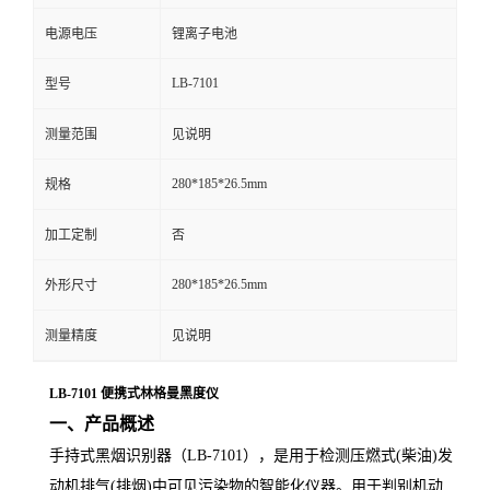
电源电压
锂离子电池
留
LB-7101
型号
言
测量范围
见说明
280*185*26.5mm
规格
加工定制
否
280*185*26.5mm
外形尺寸
测量精度
见说明
LB-7101 便携式林格曼黑度仪
一、产品概述
手持式黑烟识别器（
LB-7101），是用于检测压燃式(柴油)发
动机排气(排烟)中可见污染物的智能化仪器。用于判别机动