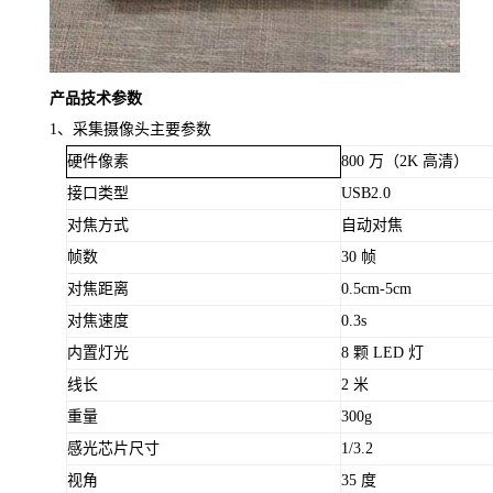
产品技术参数
1、采集摄像头主要参数
硬件像素
800 万（2K 高清）
接口类型
USB2.0
对焦方式
自动对焦
帧数
30 帧
对焦距离
0.5cm-5cm
对焦速度
0.3s
内置灯光
8 颗 LED 灯
线长
2 米
重量
300g
感光芯片尺寸
1/3.2
视角
35 度