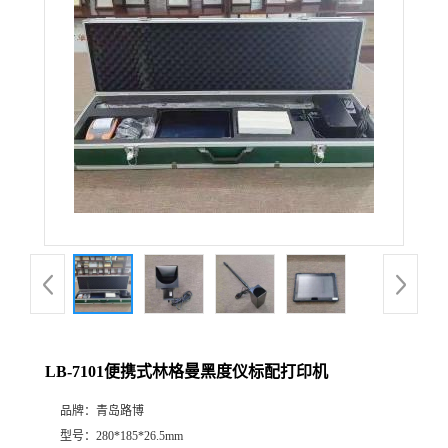
公
司
动
态
产
品
展
LB-7101便携式林格曼黑度仪标配打印机
厅
品牌：
青岛路博
证
型号：
280*185*26.5mm