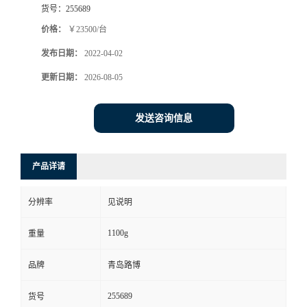
货号：
255689
书
价格：
￥23500/台
发布日期：
2022-04-02
荣
更新日期：
2026-08-05
誉
发送咨询信息
联
系
产品详请
方
分辨率
见说明
式
1100g
重量
在
品牌
青岛路博
255689
货号
线