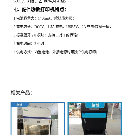
60%为 3 级；占 80%为 4 级。
热敏打印机特点：
七、配件
1.
电池容量大：
1400mA
，续航能力强；
2.
充电方便：
DC9V
，
1.5A
充电、
USB5V
、
2A
充电
/
数据一体；
3.
标准蓝牙
2.0
模块：支持
1
对
1
的传输；
4.
充电时间：
2
小时
5.
供电方式：内置电池、外接电源均可独立供电打印；
相关产品：