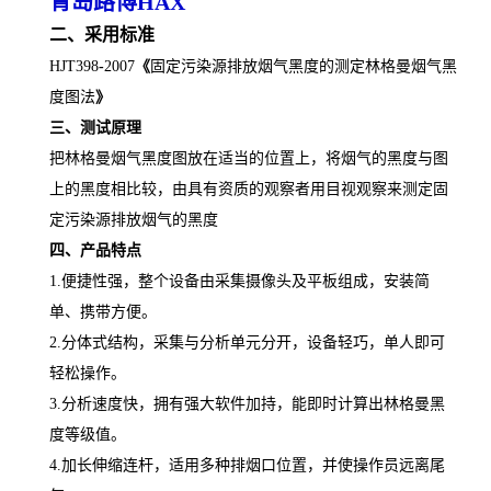
青岛路博
HAX
二
、
采用标准
HJT398
-
2007
《
固定污染源排放烟气黑度的测定林格曼烟气黑
度图法
》
三、测试原理
把林格曼烟气黑度图放在适当的位置上，将烟气的黑度与图
上的黑度相比较，由具有资质的观察者用目视观察来测定固
定污染源排放烟气的黑度
四、产品特点
1.便捷性强，整个设备由采集摄像头及平板组成，安装简
单、携带方便。
2.分体式结构，采集与分析单元分开，设备轻巧，单人即可
轻松操作。
3.分析速度快，拥有强大软件加持，能即时计算出林格曼黑
度等级值。
4.加长伸缩连杆，适用多种排烟口位置，并使操作员远离尾