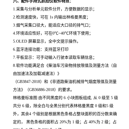
六、配件手持式抓拍仪软件特点：
1.采集与分析单元软件分开，方便数据的显示；
2.检测速度快，可在 1s 内输出林格曼黑度；
3.烟气采集口径大，能适应大口径的排气口；
4.环境适应性好，可在0℃~40℃环境下使用；
5.OLED 屏幕显示，全中文提示操作。
6.蓝牙连接功能：支持蓝牙打印
7.平板显示：可手动输入行驶本读取车辆信息；
8.软件功能满足合《柴油车污染物排放限值及测量方法（自
由加速法及加载减速法）》
（
GB3847-2018）和《非道路柴油机械排气烟度限值及测量
方法》（GB36886-2018）的要求。
林格曼标准图
:由不同黑度的 6 小块图板组成, 从 0 级至 5 级
共分 6 级，除全白与全黑分别代表林格曼黑度 0 级和5 级
外，其余4 个级别是根据黑色条格占整块面积的百分数来确
定的， 黑色条格的面积占 20%为 1 级；占 40%为 2 级；占