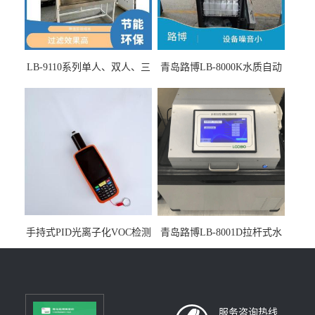
LB-9110系列单人、双人、三
青岛路博LB-8000K水质自动
人生物安全柜适用于科研机
采样器带CEP证书
构
手持式PID光离子化VOC检测
青岛路博LB-8001D拉杆式水
仪（挥发性有机物设备）
质采样器
服务咨询热线