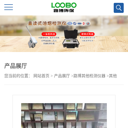
公
司
首
页
产品展厅
您当前的位置：
网站首页
>
产品展厅
>
路博其他检测仪器
>
其他
公
>
LB-7101便携式林格曼黑度仪标配打印机
司
介
绍