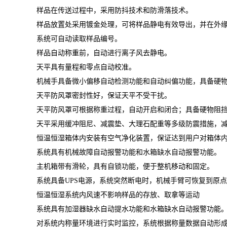
样品在传送过程中，采用防抖技术和防滑落技术。
样品放置处采用镀金处理，可将样品静电有效导出，并在外
系统可自动读取样品编号。
样品自动称重前，自动进行离子风去静电。
天平具有量程和零点自动校准。
机械手具备微小偏移自动检测功能和自动纠偏功能，具备硬
天平防风罩密封性好，保证天平不受干扰。
天平防风罩可根据称重过程，自动开启和闭合；具备硬物阻
天平采用缓冲阻尼、减震垫、大理石配重等多级防震措施，
恒温恒湿箱体内安装有空气净化装置，保证达到用户对箱体
系统具有机械故障自动报警功能和水箱缺水自动报警功能。
主机箱带有滑轮，具有自锁功能，便于整机移动和固定。
系统具备
UPS
电源，系统突然断电时，机械手臂可恢复到原点
恒温恒湿系统内风速不影响样品的存放、取拿等运动
系统具有加湿器缺水自动提水功能和水箱缺水自动报警功能
对系统内称量环境进行实时监控，系统根据称量数据自动形