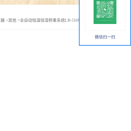
仪器
>
其他
>
全自动恒温恒湿称重系统LB-510与LB-350N异同点
微信扫一扫