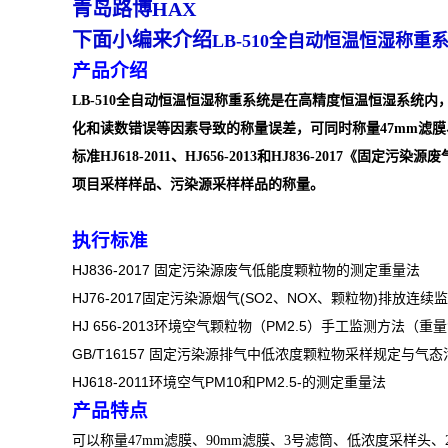
青岛路博HAX
下面小编来介绍
LB-510
全自动恒温恒湿称重
产品介绍
LB-510
全自动恒温恒湿称重系统是在高精度恒温恒湿系统内
化和读数错误等因素导致的称量误差，可同时称量
47mm
滤膜
标准
HJ618-2011
、
HJ656-2013
和
HJ836-2017
《固定污染源废
项目采样样品、污染源采样样品的称量。
执行标准
HJ836-2017
固定污染源废气低能度颗粒物的测定重量法
HJ76-2017
固定污染源烟气
(SO2
、
NOX
、颗粒物
)
排放连续监
HJ 656-2013
环境空气颗粒物（
PM2.5
）手工监测方法（重量
GB/T16157
固定污染源排气中低浓度颗粒物采样规定与气态
HJ618-2011
环境空气
PM10
和
PM2.5-
的测定重量法
产品特点
可以称量
47mm
滤膜、
90mm
滤膜、
3
号滤筒、低浓度采样头、