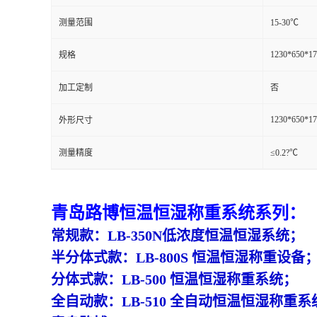
测量范围
15-30℃
留
1230*650*1
规格
言
加工定制
否
1230*650*1
外形尺寸
测量精度
≤0.2?℃
青岛路博恒温
恒湿称重系统系列：
常规款：
LB-350N
低浓度
恒温恒湿系统
；
半分体式款：
LB-800S 恒温恒湿称重设备
分体式款：
LB-500 恒温恒湿称重系统；
全自动款：
LB-510 全自动恒温恒湿称重系