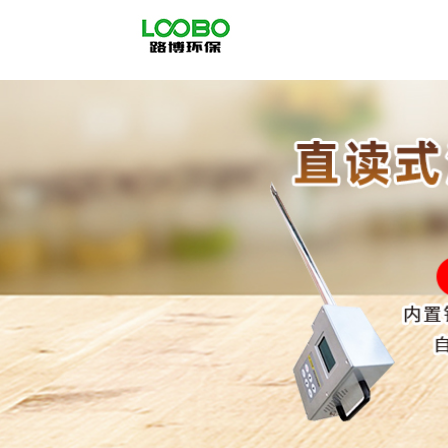
公
司
首
页
公
司
介
绍