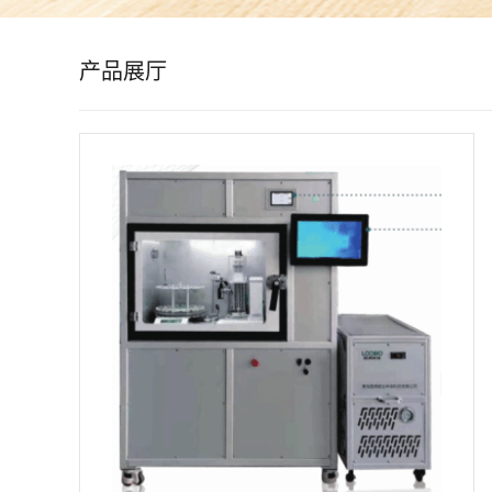
公
产品展厅
司
动
态
产
品
展
厅
证