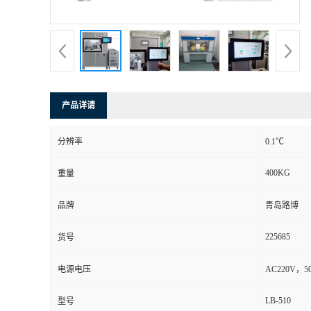
书
荣
誉
产品详请
联
分辨率
0.1℃
系
400KG
重量
方
品牌
青岛路博
式
225685
货号
在
电源电压
AC220V，5
LB-510
型号
线