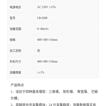
AC 220V ±15%
电源电压
留
LB-6200
型号
言
0~40m3/s
测量范围
400×300×110mm
规格
加工定制
否
400×300×110mm
外形尺寸
≤±1%
测量精度
产品特点
1、适应于四种基本堰型：三角堰、 矩形堰、 等宽堰、 巴歇
尔槽；
2、高精度信号采集模块，24 位采集精度，测量数据真实有