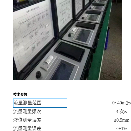
技术参数
流量测量范围
0~40m
/
s
3
流量测量频次
3 次/
s
液位测量误差
≤
0.5mm
流量测量误差
≤±
1%