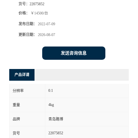
货号：
22075852
书
价格：
￥14500/台
发布日期：
2022-07-09
荣
更新日期：
2026-08-07
誉
发送咨询信息
联
系
产品详请
方
0.1
分辨率
式
4kg
重量
在
品牌
青岛路博
22075852
货号
线