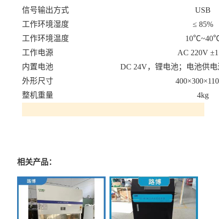
信号输出方式
USB
工作环境湿度
≤
85%
工作
环境温度
10℃~
4
0
工作电源
AC 220V
±
内置电池
DC
24
V
，锂电池；电池供电
外形尺寸
40
0
×300×11
整机重量
4
k
g
相关产品：