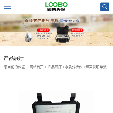
公
司
首
页
产品展厅
您当前的位置：
网站首页
>
产品展厅
>
水质分析仪
>
超声波明渠流
公
量便携式与在线式
司
介
绍