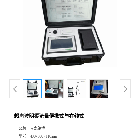
公
司
动
态
产
品
展
超声波明渠流量便携式与在线式
厅
品牌：
青岛路博
证
型号：
400×300×110mm