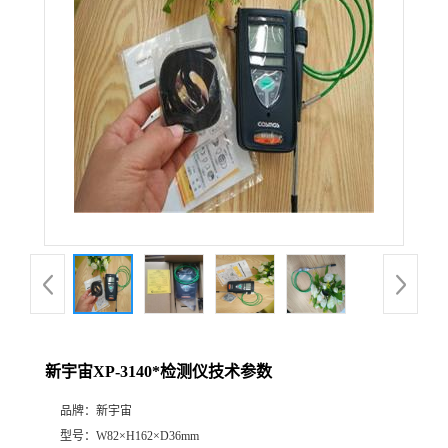
公
司
动
态
产
品
展
新宇宙XP-3140*检测仪技术参数
厅
品牌：
新宇宙
证
型号：
W82×H162×D36mm