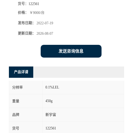
货号：
122561
书
价格：
￥9000/台
发布日期：
2022-07-19
荣
更新日期：
2026-08-07
誉
发送咨询信息
联
系
产品详请
方
0.1%LEL
分辨率
式
450g
重量
在
品牌
新宇宙
122561
货号
线