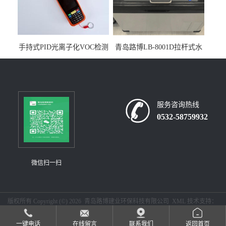
手持式PID光离子化VOC检测
青岛路博LB-8001D拉杆式水
仪（挥发性有机物设备）
质采样器
服务咨询热线
0532-58759932
微信扫一扫
版权所有 Copyright (©) 2026
青岛路博建业环保科技有限公司
XML
技术支持：
盖德化工网
食品商务网
一键电话
在线留言
联系我们
返回首页