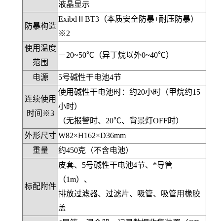
液晶显示
ExibdⅡBT3（本质安全防暴+耐压防暴）
防暴构造
※2
使用温度
－20~50℃（异丁烷以外0~40℃）
范围
电源
5号碱性干电池4节
使用碱性干电池时：约20小时（甲烷约15
连续使用
小时）
时间※3
（无报警时、20℃、背景灯OFF时）
外形尺寸
W82×H162×D36mm
重量
约450克（不含电池）
皮套、5号碱性干电池4节、*导管
（1m）、
标配附件
排放过滤器、过滤片、吸管、吸管用橡胶
盖