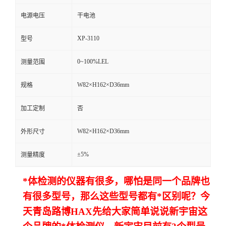
电源电压
干电池
留
XP-3110
型号
言
0~100%LEL
测量范围
W82×H162×D36mm
规格
加工定制
否
W82×H162×D36mm
外形尺寸
±5%
测量精度
*体检测的仪器有很多，哪怕是同一个品牌也
有很多型号，那么这些型号都有*区别呢？今
天青岛路博
HAX先给大家简单说说新宇宙这