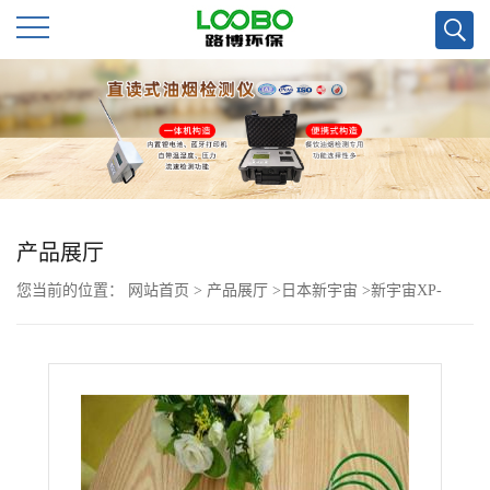
公
司
首
页
产品展厅
您当前的位置：
网站首页
>
产品展厅
>
日本新宇宙
>
新宇宙XP-
公
3140*检测仪技术参数
司
介
绍