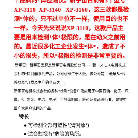
个品牌的*体检测仪。新宇宙目前有3个型号
XP-3110 XP-3140 XP-3160，这三款都是检
测*体的，只不过单位不一样，使用目的也不
一样。今天先来说说XP-3110，这款产品主
要是用来检测*体*极限的，是在动火之前用
的。最近很多化工企业发生*体*，造成了不
小的损失，所以*极限的检测是非常重要的。
新宇宙：新宇宙品牌是新宇宙电机股份公司——新コスモス电机株式
会社的*检测器系列产品，公司总部位于大阪，该公司是 上最早从*传
感器及*开发及生产的企业之一。
新宇宙电机株式会社的各种*检测*设备广泛应用于中国石油、化工、汽
车、*、冶金、电力、电子、半导体制造、医药及食品等行业，是被中
国广大用户认同的产品。
特长
● 可检测全部可燃性*(请对象*)
● 适合监视有*危险的场所。