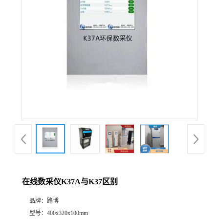
公
司
动
态
产
品
展
在线数采仪K37A与K37区别
厅
品牌：
路博
证
型号：
400x320x100mm