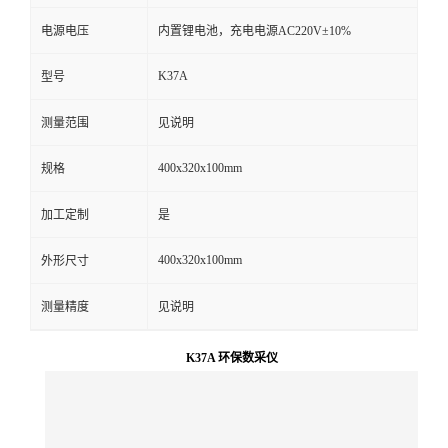
电源电压
内置锂电池，充电电源AC220V±10%
留
K37A
型号
言
测量范围
见说明
400x320x100mm
规格
加工定制
是
400x320x100mm
外形尺寸
测量精度
见说明
K37A 环保数采仪