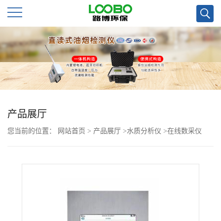
公
司
首
页
产品展厅
您当前的位置：
网站首页
>
产品展厅
>
水质分析仪
>
在线数采仪
公
K37A与K37区别
司
介
绍