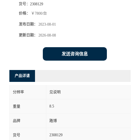
货号：
2308129
书
价格：
￥7800/台
发布日期：
2023-08-01
荣
更新日期：
2026-08-08
誉
发送咨询信息
联
系
产品详请
方
分辨率
见说明
式
8.5
重量
在
品牌
路博
2308129
货号
线