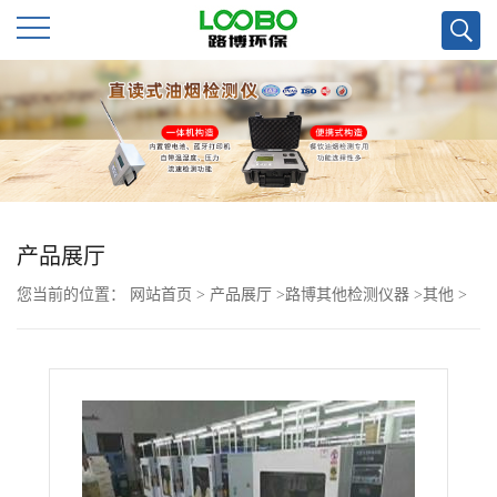
公
司
首
页
产品展厅
您当前的位置：
网站首页
>
产品展厅
>
路博其他检测仪器
>
其他
>
公
可数据打印LB-350N低浓度恒温恒湿称重系统
司
介
绍