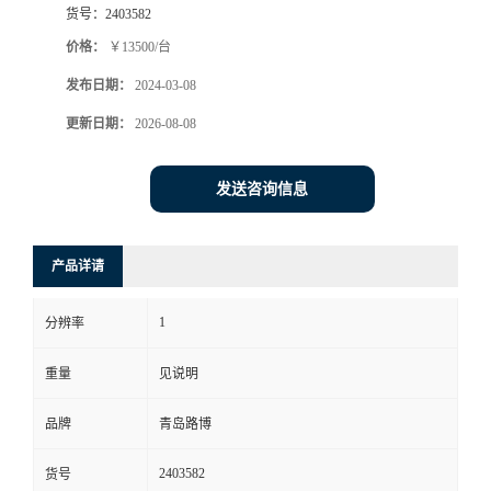
货号：
2403582
书
价格：
￥13500/台
发布日期：
2024-03-08
荣
更新日期：
2026-08-08
誉
发送咨询信息
联
系
产品详请
方
1
分辨率
式
重量
见说明
在
品牌
青岛路博
2403582
货号
线