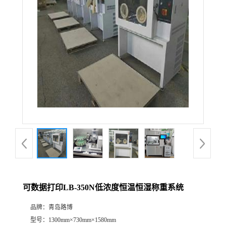
公
司
动
态
产
品
展
可数据打印LB-350N低浓度恒温恒湿称重系统
厅
品牌：
青岛路博
证
型号：
1300mm×730mm×1580mm