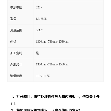
220v
电源电压
留
LB-350N
型号
言
5-30°
测量范围
1300mm×730mm×1580mm
规格
加工定制
是
1300mm×730mm×1580mm
外形尺寸
测量精度
±0.5-1.0 ℃
1
、打开箱门，将待处理物件放入箱内搁板上，依次关上外
门。
2
、将加湿器水箱加满水。（建议使用纯净水）