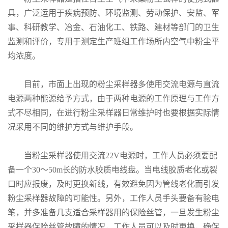
具，广泛运用于疾病预防、环境监测、劳动保护、安监、军
公
事、科研教学、冶金、石油化工、铁路、建材等部门的卫生
司
监测和评价，专用于测定生产班组工作场所内空气中粉尘平
均浓度。
动
目前，市面上出现的粉尘采样器多使用交流电源与直流
态
电源两种能源给予方式，由于两种电源的工作原理与工作方
式不尽相同，在进行粉尘采样器日常维护时也要根据实际情
产
况采用不同的维护方式与维护手段。
品
当粉尘采样器使用交流
22V
电源时，工作人员必须要配
展
备一个
30
～
50m
长的防水胶质电线盘。当电线胶质老化或裂
口时应报废，及时更换新线，有效避免因为管线老化而引发
厅
粉尘采样器故障的可能性。另外，工作人员手头要备有验电
笔，并多准备几支适合采样器用的保险丝管，一旦发生粉尘
证
采样器保险丝管故障的情况，工作人员可以及时更换，确保