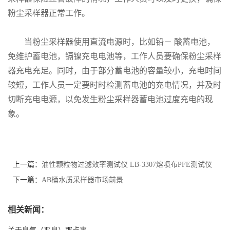
粉尘采样器正常工作。
书
当粉尘采样器使用直流电源时，比如铅－
酸蓄电池，
荣
免维护蓄电池，镉镍充电电池等，工作人员要确保粉尘采样
誉
器充电充足。同时，由于部分蓄电池的容量较小，充电时间
较短，工作人员一定要时时检测蓄电池的充电情况，并及时
联
切断充电电源，以免发生粉尘采样器蓄电池过度充电的现
象。
系
方
上一篇：
油性颗粒物过滤效率测试仪 LB-3307熔喷布PFE测试仪
式
下一篇：
AB桶水质采样器市场前景
在
相关新闻：
线