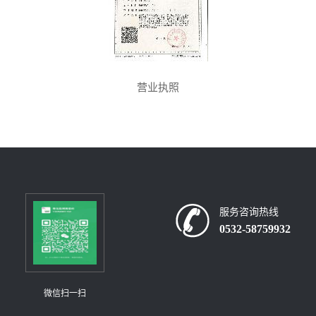
公
司
营业执照
动
态
产
品
服务咨询热线
0532-58759932
展
厅
微信扫一扫
证