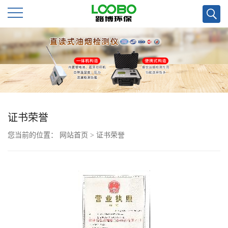
公
司
首
页
证书荣誉
您当前的位置：
网站首页
>
证书荣誉
公
司
介
绍