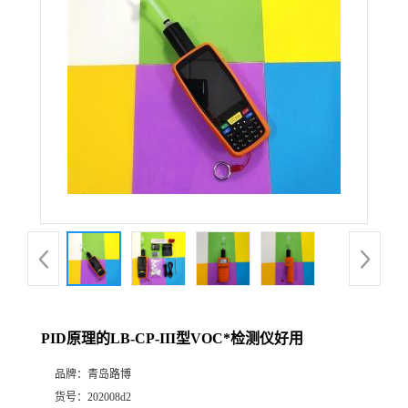
公
司
动
态
产
品
展
PID原理的LB-CP-III型VOC*检测仪好用
厅
品牌：
青岛路博
证
货号：
202008d2