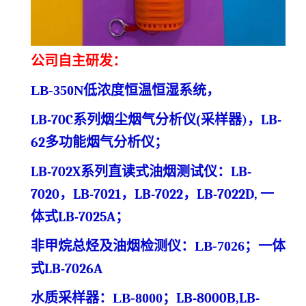
公司自主研发：
LB-350N
低浓度
恒温恒湿系统
，
LB-70C系列烟尘烟气分析仪
(
采样器
)
，
LB-
62多功能烟气分析仪
；
LB-702X系列直读式油烟测试仪
：
LB-
7020，LB-7021，LB-7022，LB-7022D,
一
体式
LB-7025A
；
非甲烷总烃及油烟检测仪：
LB-7026
；一体
式
LB-7026A
水质采样器：
LB-8000
；
LB-8000B,LB-