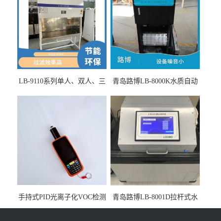
LB-9110系列单人、双人、三
青岛路博LB-8000K水质自动
人生物安全柜适用于科研机
采样器带CEP证书
构
手持式PID光离子化VOC检测
青岛路博LB-8001D拉杆式水
仪（挥发性有机物设备）
质采样器