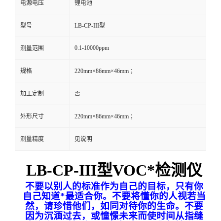
电源电压
锂电池
留
型号
LB-CP-III型
言
0.1-10000ppm
测量范围
规格
220mm×86mm×46mm ；
加工定制
否
外形尺寸
220mm×86mm×46mm ；
测量精度
见说明
LB-CP-III型VOC*检测仪
不要以别人的标准作为自己的目标，只有你
自己知道*最适合你。不要将懂你的人视若当
然，请珍惜他们，如同对待你的生命。不要
因为沉湎过去，或憧憬未来而使时间从指缝