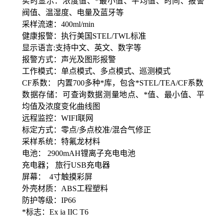
实时显示：浓度值、*最小值、平均值、时间、报警
阀值、温湿度、电量及蓝牙等
采样流速：
400ml/min
健康报警：执行美国
STEL/TWL标准
显示语言
:支持中文、英文、数字等
报警方式：声光及图形报警
工作模式：单点模式、多点模式、巡测模式
CF系数： 内置700多种*库，包含*STEL/TEA/CF系数
数据存储：可查询数据测量地点、*值、最小值、平
均值及浓度变化曲线图
远程监控：
WIFI联网
标定方式：零点
/多点校准/混合气修正
采样系统：特氟龙材料
电池：
2900mAH锂离子充电电池
充电器；
旅行
USB充电器
屏幕：
4寸触摸彩屏
外壳材质：
ABS工程塑料
防护等级：
IP66
*标志：
Ex ia IIC T6