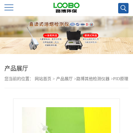
公
司
首
页
产品展厅
您当前的位置：
网站首页
>
产品展厅
>
路博其他检测仪器
>
PID原理
公
的LB-CP-III型VOC*检测仪好用
司
介
绍