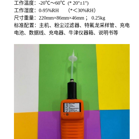
工作温度：
-
20
℃～
6
0℃
(* 20°±1°)
工作湿度：
0-95%RH
（*＜
30%RH）
尺寸重量：
220
mm×
86
mm×
46
mm ；
0.25kg
标准配置：主机、粉尘过滤器、特氟龙采样管、充电
电池、数据线、充电器、牛津仪器箱、说明书等