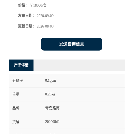
价格：
￥18000/台
书
发布日期：
2020-09-09
荣
更新日期：
2026-08-08
誉
发送咨询信息
联
产品详请
系
0.1ppm
分辨率
方
0.25kg
重量
式
品牌
青岛路博
在
202008d2
货号
线