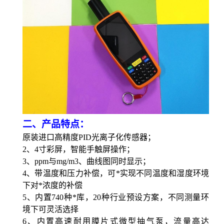
二、产品特点：
原装进口高精度
PID光离子化传感器；
2、4寸彩屏，智能手触屏操作；
3、ppm与mg/m3、曲线图同时显示；
4、
带温度和压力补偿，可*实现不同温度和
湿度
环境
下对*浓度的补偿
5、
内置
740种*库，20种行业预设方案，不同测量环
境下可灵活选择
6、
内置
高速耐用
膜片式
微型
抽气泵
，
流量高达