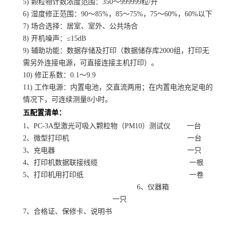
5) 颗粒物计数浓度范围：350～999999粒/升
6) 湿度修正范围：90～85%，85～75%，75～60%，60%以下
7) 场合选择：居室、室外、公共场合
8) 开机噪声：≤15dB
9) 辅助功能：数据存储及打印（数据储存库2000组，打印无
需另外连接电源，可直接连接主机打印）。
10) 修正系数：0.1～9.9
11) 工作电源：内置电池，交直流两用；在内置电池充足电的
情况下，可连续测量8小时。
五配置清单：
1、PC-3A型激光可吸入颗粒物（PM10）测试仪 一台
2、微型打印机 一台
3、充电器 一只
4、打印机数据联接线缆 一根
5、打印机用打印纸 一卷
6、仪器箱
一只
7、合格证、保修卡、说明书