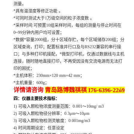
测量。
*具有温湿度等修正功能 。
*可同时测试大于1万级空间的粒子浓度数 。
*采样时间:可预置10组采样时间，每组的测量与停止时间在
0~99分钟内用户均可设置；
*数据*容量2000组，分十区域存贮，每个区域储存200组；分
区域查询，打印；配置标准并行口及与RS232兼容的串行接
口；与多种打印机接配，*微型打印机，仅通过数据线与主机
连接，随时随地直接打印，不再受因没有交流电源而无法打
印的困扰；
*主机体积：230mm×120 mm×42 mm；
*主机重量：600g；
详情请咨询
青岛路博魏祺祺 I76-6396-22ó9
四：仪器主要技术指标：
1) 可吸入颗粒物浓度测量范围：0.001～10mg/ m3
2) 可吸入颗粒物径分辨率：0.3μm～10μm
3) 可吸入颗粒物检测灵敏度：0.001mg/m3
4) 时间周期设定：任意设定