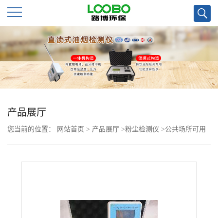
公
司
首
页
产品展厅
您当前的位置：
网站首页
>
产品展厅
>
粉尘检测仪
>
公共场所可用
公
的便携式粉尘检测仪PC-3A
司
介
绍