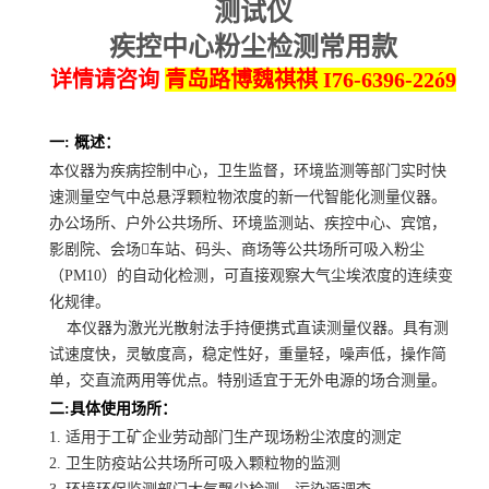
测试仪
疾控中心粉尘检测常用款
详情请咨询
青岛路博魏祺祺
I76-6396-22ó9
一: 概述：
本仪器为疾病控制中心，卫生监督，环境监测等部门实时快
速测量空气中总悬浮颗粒物浓度的新一代智能化测量仪器。
办公场所、户外公共场所、环境监测站、疾控中心、宾馆，
影剧院、会场车站、码头、商场等公共场所可吸入粉尘
（PM10）的自动化检测，可直接观察大气尘埃浓度的连续变
化规律。
本仪器为激光光散射法手持便携式直读测量仪器。具有测
试速度快，灵敏度高，稳定性好，重量轻，噪声低，操作简
单，交直流两用等优点。特别适宜于无外电源的场合测量。
二:具体使用场所：
1. 适用于工矿企业劳动部门生产现场粉尘浓度的测定
2. 卫生防疫站公共场所可吸入颗粒物的监测