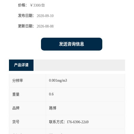
价格：
￥3300/台
书
发布日期：
2020-09-10
荣
更新日期：
2026-08-08
誉
发送咨询信息
联
产品详请
系
0.001mg/m3
分辨率
方
0.6
重量
式
品牌
路博
在
货号
联系方式：I76-6396-22ó9
线