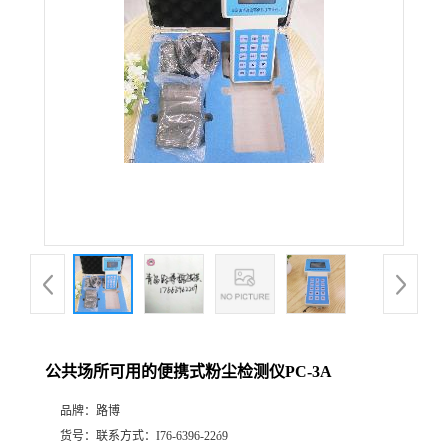
公
司
动
态
产
品
展
公共场所可用的便携式粉尘检测仪PC-3A
厅
品牌：
路博
证
货号：
联系方式：I76-6396-22ó9