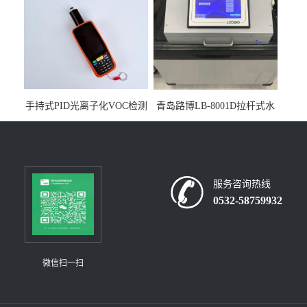
手持式PID光离子化VOC检测
青岛路博LB-8001D拉杆式水
仪（挥发性有机物设备）
质采样器
服务咨询热线
0532-58759932
微信扫一扫