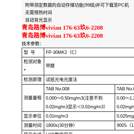
(99
)
PC
附带测定数据的自动存储功能
组
并可下载至
机
无需预热时间
自动背光显示
青岛路博vivian 176-63玖6-2208
青岛路博vivian 176-63玖6-2208
技术参数：
FP-30MK2
C
型
号
（
）
检测对象
甲醛
*
检测原理
试纸光电光度法
TAB No.008
TAB No.
测量量程
0.000
0.50mg/m3(
0.00
1
～
注意不到
～
0.02mg/m3
0.02mg/m3
0.02mg/
显示＜
）
0.01mg/m3
0.025mg
显示单位
1800s(30
900S
1
测量时间
分钟）
（