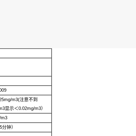
009
.25mg/m3(
注意不到
m3
0.02mg/m3
显示＜
）
/m3
5
分钟）