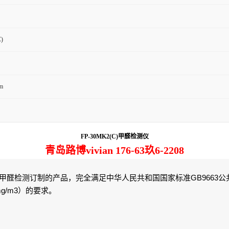
)
m
FP-30MK2(C)
甲醛检测仪
青岛路博vivian 176-63玖6-2208
GB9663
甲醛检测订制的产品，完全满足中华人民共和国国家标准
公
mg/m3
）的要求。