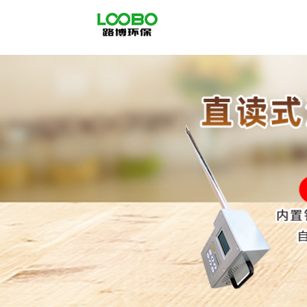
公
司
首
页
公
司
介
绍