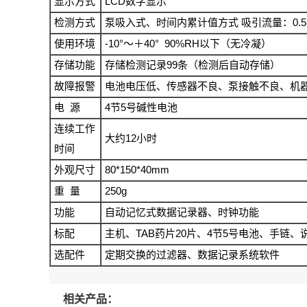
LCD
显示方式
数字显示
0.5
检测方式
泵吸入式、时间内累计值方式
吸引流量：
-10°
40° 90%RH
使用环境
～＋
以下（无冷凝）
99
存储功能
存储检测记录
条（检测后自动存储）
故障报警
电池电压低、传感器不良、泵接触不良、机
4
5
电
源
节
号碱性电池
连续工作
12
大约
小时
时间
80*150*40mm
外观尺寸
250g
重
量
功能
自动记忆式数据记录器、时钟功能
TAB
20
4
5
标配
主机、
药片
片、
节
号电池、手链、
选配件
定期交换的过滤器、数据记录系统软件
相关产品：