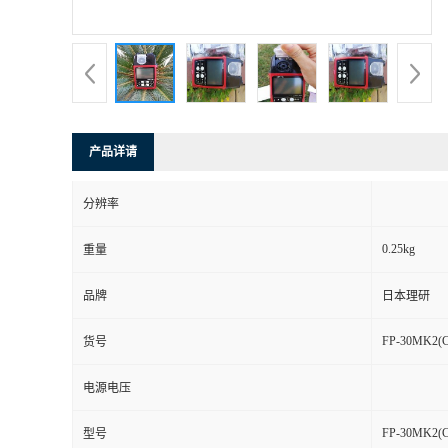
书
荣
誉
产品详请
联
分辨率
系
0.25kg
重量
方
品牌
日本理研
式
FP-30MK2(C
货号
在
电源电压
FP-30MK2(C
型号
线