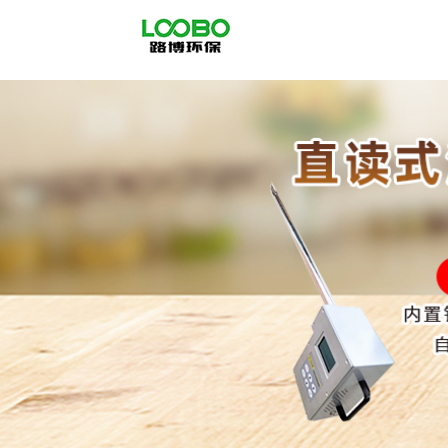
公
司
首
页
公
司
介
绍