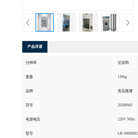
书
荣
誉
产品详请
联
分辨率
见说明
系
150kg
重量
方
品牌
青岛路博
式
202009d2
货号
在
220V 50Hz
电源电压
LB-1000IIB2
型号
线