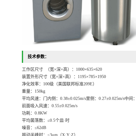
技术参数：
工作区尺寸 （宽×深×高）：1000×635×620
装置外形尺寸（宽×深×高）：1195×785×1950
净化效率：100级（美国联邦标准209E）
重量：150kg
平均风速：门内侧：0.38±0.025m/s里侧：0.27±0.025m/s中间：0.
前面吸入风速：0.55±0.025m/s
功耗：0.8KW
平均菌落数：≤0.5个皿·时
噪音：≤62dB
振动半峰时：≤3μm（X·Y·Z）