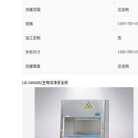
测量范围
见说明
留
1195×785×1
规格
言
加工定制
否
1195×785×1
外形尺寸
测量精度
见说明
LB-1000IIB2生物洁净安全柜