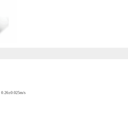
26±0.025m/s