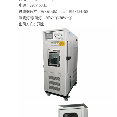
电源：220V 50Hz
过滤器尺寸（长×宽×高）mm：955×554×50
照明灯/杀菌灯：20W×①/20W×①
出风方向：顶出