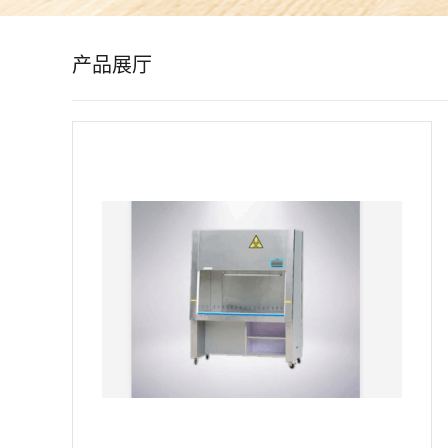
公
产品展厅
司
动
态
产
品
展
厅
证