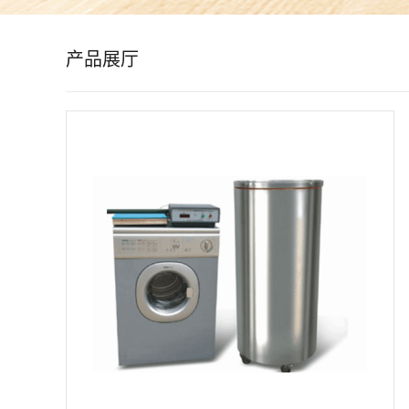
公
产品展厅
司
动
态
产
品
展
厅
证