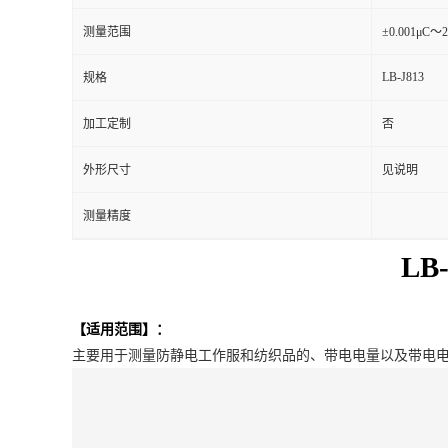
测量范围
±0.001μC～
留
LB-J813
规格
言
加工定制
否
外形尺寸
见说明
测量精度
L
【适用范围】：
主要用于测量防静电工作服和纺织品的、带电电量以及带电