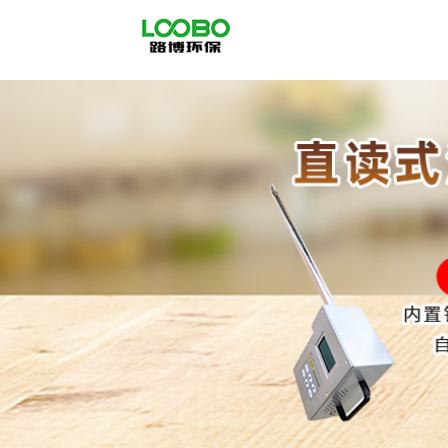
公
司
首
页
公
司
介
绍