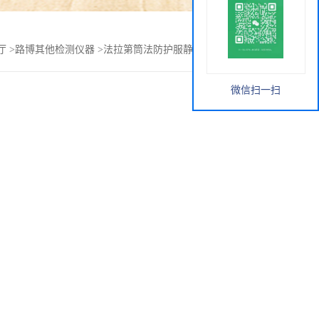
厅
>
路博其他检测仪器
>
法拉第筒法防护服静电测试仪LB-J813
微信扫一扫