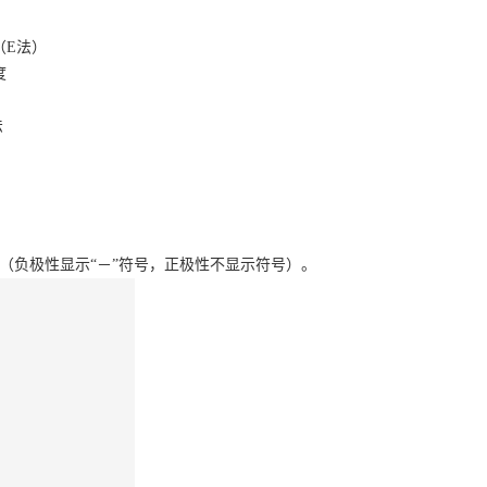
点（E法）
度
法
（负极性显示“－”符号，正极性不显示符号）。