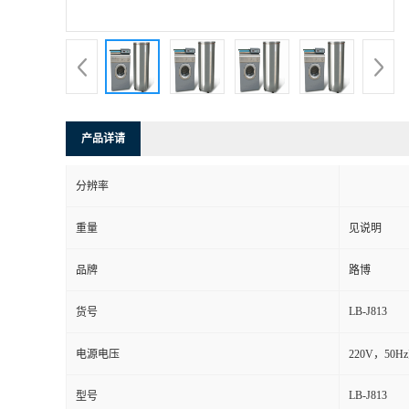
书
荣
誉
产品详请
联
分辨率
系
重量
见说明
方
品牌
路博
式
LB-J813
货号
在
电源电压
220V，50
LB-J813
型号
线