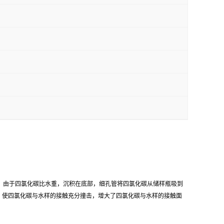
。由于四氯化碳比水重，沉积在底部，细孔管将四氯化碳从储样瓶吸到
，使四氯化碳与水样的接触充分撞击，增大了四氯化碳与水样的接触面