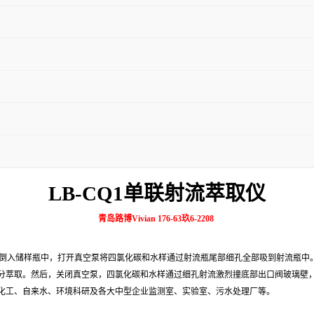
LB-CQ1单联射流萃取仪
青岛路博Vivian 176-63玖6-2208
倒入储样瓶中，打开真空泵将四氯化碳和水样通过射流瓶尾部细孔全部吸到射流瓶中
分萃取。然后，关闭真空泵，四氯化碳和水样通过细孔射流激烈撞底部出口阀玻璃壁
化工、自来水、环境科研及各大中型企业监测室、实验室、污水处理厂等
。