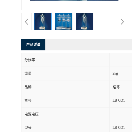
书
荣
誉
产品详请
联
分辨率
系
2kg
重量
方
品牌
路博
式
LB-CQ1
货号
在
电源电压
LB-CQ1
型号
线