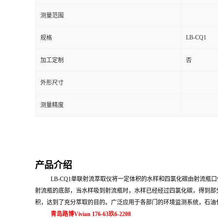
测量范围
留
LB-CQ1
规格
言
加工定制
否
外形尺寸
测量精度
产品介绍
LB-CQ1单联射流萃取仪
将一定体积的水样和四氯化碳由射流瓶口
射流瓶的底部，当水样吸到射流瓶时，水样已经经过四氯化碳，得到部
积，达到了充分萃取的目的。
广泛应用于
各部门的环境监测系统，石油
青岛路博Vivian 176-63玖6-2208