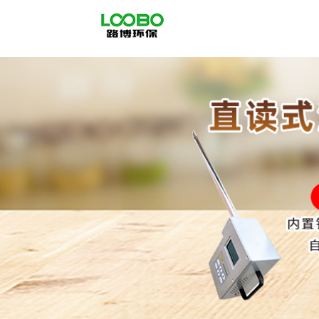
公
司
首
页
公
司
介
绍