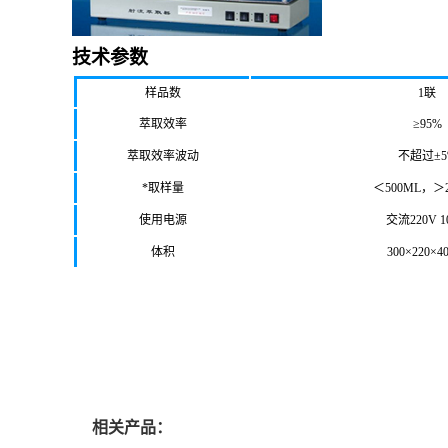
技术参数
样品数
1联
萃取效率
≥95%
萃取效率波动
不超过±5
*取样量
＜500ML，＞2
使用电源
交流220V 1
体积
300×220×4
相关产品：