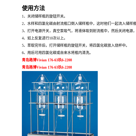
使用方法
1、
关闭储样瓶的旋钮开关。
2、
水样和四氯化碳由射流瓶口倒入储样瓶中，这时他们一起流入储样
3、
打开电源开关，真空泵吸气，将液体吸到射流瓶中，然后关闭电源
4、
如上反复进行10次以上。
5、
萃取完毕后，打开储样瓶的旋钮开关，将四氯化碳放入烧杯中。
6、
用后可用四氯化碳或自来水将瓶内清洗。
青岛路博Vivian 176-63玖6-2208
青岛路博Vivian 176-63玖6-2208