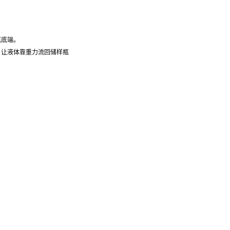
瓶底端。
，让液体靠重力流回储样瓶