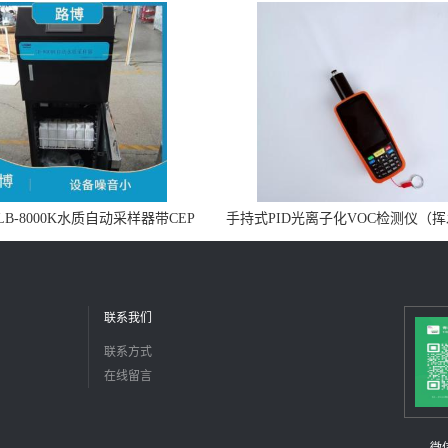
B-8000K水质自动采样器带CEP
手持式PID光离子化VOC检测仪（
证书
机物设备）
联系我们
联系方式
在线留言
微