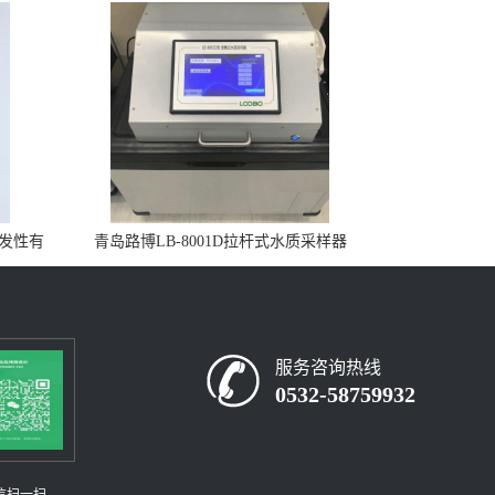
挥发性有
青岛路博LB-8001D拉杆式水质采样器
服务咨询热线
0532-58759932
信扫一扫