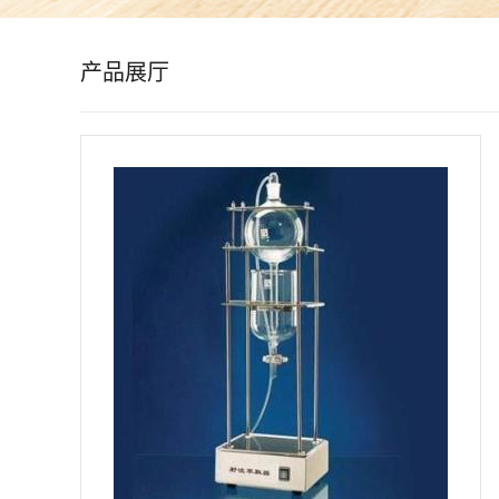
公
产品展厅
司
动
态
产
品
展
厅
证