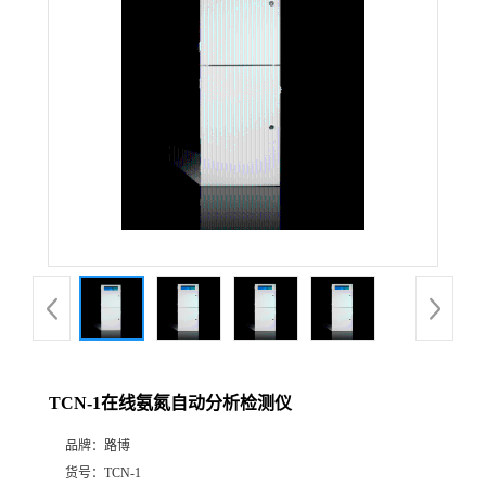
公
司
动
态
产
品
展
TCN-1在线氨氮自动分析检测仪
厅
品牌：
路博
证
货号：
TCN-1