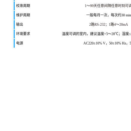
校准周期
1～99天任意间隔任意时刻可
维护周期
一般每月一次，每次约30 min
输出
2路RS-232；1路4～20mA
环境要求
温度可调的室内，建议温度+5～28℃；湿度≤
电源
AC220±10% V，50±10% Hz，
弟子问：师父您有时候打人骂人，有时又对人又彬彬有礼，这里面有
*玄机吗？ 师父说：对待上等人直指人心，可打可骂，以真面目待他；
对待中等人最多隐喻他，要讲分寸，他受不了打骂；对待下等人要面带
微笑，双手合十，他很脆弱、心眼小，只配用世俗的礼节对他。
感悟：你受得了何种委屈，决定你能成为何种人。
一个不会游泳的人，老换游泳池是不能解决问题的；一个不会做事
的人，老换工作是解决不了自己的能力的；一个不懂经营爱情的人，老
换男女朋友是解决不了问题的；一个不懂经营家庭的人，*换爱人都解
决不了问题；一个不学习的老板，决对不会持续的成功；一个不懂正确