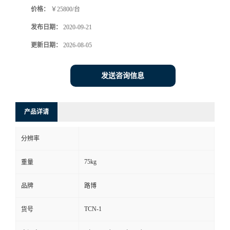
价格：
￥25800/台
书
发布日期：
2020-09-21
荣
更新日期：
2026-08-05
誉
发送咨询信息
联
产品详请
系
分辨率
方
75kg
重量
式
品牌
路博
在
TCN-1
货号
线