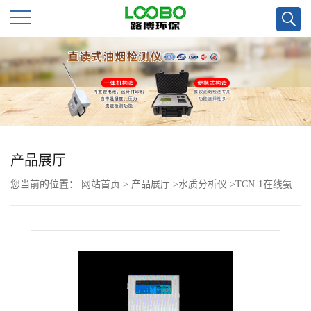
公
司
首
页
产品展厅
您当前的位置：
网站首页
>
产品展厅
>
水质分析仪
>
TCN-1在线氨
公
氮自动分析检测仪
司
介
绍