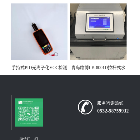
人生物安全柜适用于科研机
采样器带CEP证书
构
手持式PID光离子化VOC检测
青岛路博LB-8001D拉杆式水
仪（挥发性有机物设备）
质采样器
服务咨询热线
0532-58759932
微信扫一扫