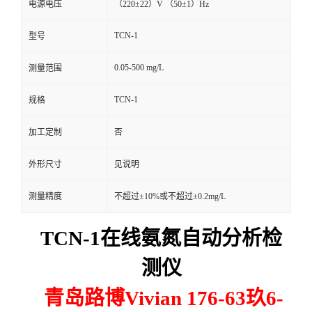
电源电压
（220±22）V （50±1）Hz
留
TCN-1
型号
言
0.05-500 mg/L
测量范围
TCN-1
规格
加工定制
否
外形尺寸
见说明
测量精度
不超过±10%或不超过±0.2mg/L
TCN-1在线氨氮自动分析检
测仪
青岛路博Vivian 176-63玖6-